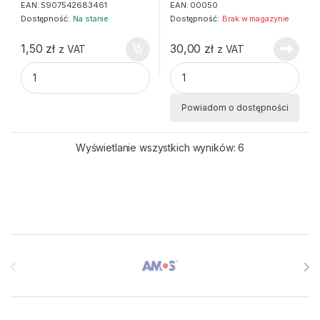
EAN:
5907542683461
EAN:
00050
Dostępność:
Na stanie
Dostępność:
Brak w magazynie
1,50
zł
30,00
zł
z VAT
z VAT
WORECZKI FOLIOWE MIKOŁAJOWE 40x50 quantity
Dyspenzer do tośm pakowych 
Powiadom o dostępności
Wyświetlanie wszystkich wyników: 6
Brands Carousel