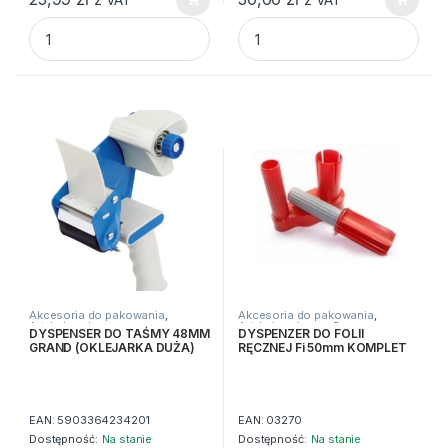
DYSPENSER DO TASM PAKOWYCH 48mm SZER. 2 CALE qua
DYSPENSER DO TASM PAKOWY
Akcesoria do pakowania
,
Akcesoria do pakowania
,
Artykuły pakowe
Artykuły pakowe
,
Dyspensery
DYSPENSER DO TAŚMY 48MM
DYSPENZER DO FOLII
GRAND (OKLEJARKA DUŻA)
RĘCZNEJ Fi 50mm KOMPLET
EAN:
5903364234201
EAN:
03270
Dostępność:
Na stanie
Dostępność:
Na stanie