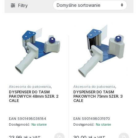
Filtry
Akcesoria do pakowania
,
Akcesoria do pakowania
,
Artykuły pakowe
Artykuły pakowe
DYSPENSER DO TASM
DYSPENSER DO TASM
PAKOWYCH 48mm SZER. 2
PAKOWYCH 75mm SZER. 3
CALE
CALE
EAN:
5901498038184
EAN:
5901498031970
Dostępność:
Na stanie
Dostępność:
Na stanie
23,99
zł
30,00
zł
z VAT
z VAT