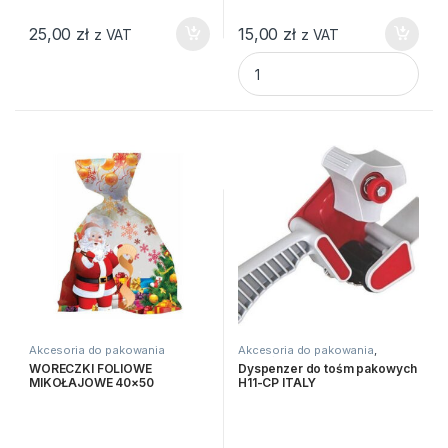
25,00
zł
15,00
zł
z VAT
z VAT
DYSPENZER DO FOLII RĘCZNE
Akcesoria do pakowania
Akcesoria do pakowania
,
Artykuły pakowe
,
Dyspensery
WORECZKI FOLIOWE
Dyspenzer do tośm pakowych
MIKOŁAJOWE 40×50
H11-CP ITALY