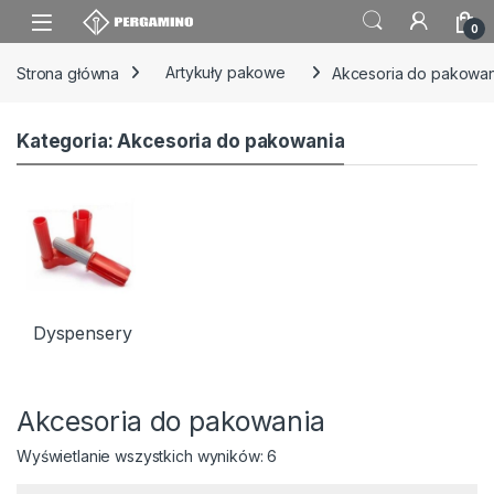
Skip to navigation
Skip to content
0
Strona główna
Artykuły pakowe
Akcesoria do pakowan
Kategoria: Akcesoria do pakowania
Dyspensery
Akcesoria do pakowania
Wyświetlanie wszystkich wyników: 6