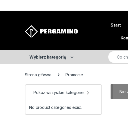
Skip to navigation
Skip to content
Start
Kon
Search fo
Wybierz kategorię
Strona główna
Promocje
Nie 
Pokaż wszystkie kategorie
No product categories exist.