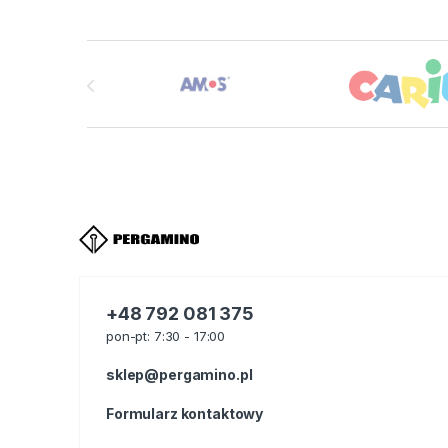
Brands Carousel
+48 792 081 375
pon-pt: 7:30 - 17:00
sklep@pergamino.pl
Formularz kontaktowy