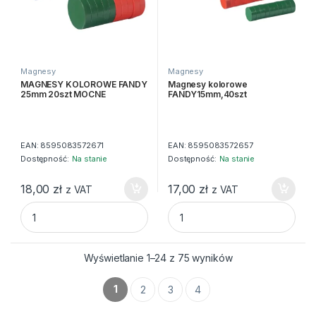
Magnesy
Magnesy
MAGNESY KOLOROWE FANDY
Magnesy kolorowe
25mm 20szt MOCNE
FANDY15mm,40szt
EAN:
8595083572671
EAN:
8595083572657
Dostępność:
Na stanie
Dostępność:
Na stanie
18,00
zł
17,00
zł
z VAT
z VAT
MAGNESY KOLOROWE FANDY 25mm 20szt MOCNE quantit
Magnesy kolorowe FANDY15m
Wyświetlanie 1–24 z 75 wyników
1
2
3
4