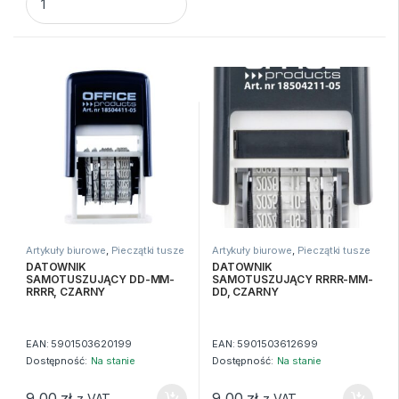
Artykuły biurowe
,
Pieczątki tusze
Artykuły biurowe
,
Pieczątki tusze
datowniki
datowniki
DATOWNIK
DATOWNIK
SAMOTUSZUJĄCY DD-MM-
SAMOTUSZUJĄCY RRRR-MM-
RRRR, CZARNY
DD, CZARNY
EAN:
5901503620199
EAN:
5901503612699
Dostępność:
Na stanie
Dostępność:
Na stanie
9,00
zł
9,00
zł
z VAT
z VAT