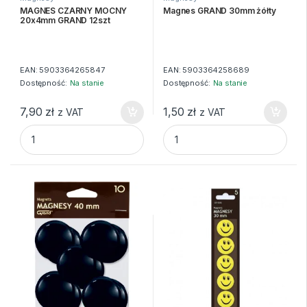
MAGNES CZARNY MOCNY
Magnes GRAND 30mm żółty
20x4mm GRAND 12szt
EAN:
5903364265847
EAN:
5903364258689
Dostępność:
Na stanie
Dostępność:
Na stanie
7,90
zł
1,50
zł
z VAT
z VAT
MAGNES CZARNY MOCNY 20x4mm GRAND 12szt quantity
Magnes GRAND 30mm żółty q