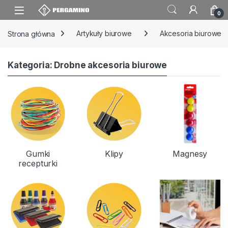
Skip to navigation
Skip to content
0
Strona główna
Artykuły biurowe
Akcesoria biurowe
Kategoria: Drobne akcesoria biurowe
Gumki
Klipy
Magnesy
recepturki