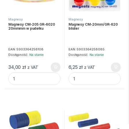
Magnesy
Magnesy
Magnesy CM-205 GR-6020
Magnesy CM-20mm/GR-620
20mmmm w pudełku
blister
EAN:
5903364258108
EAN:
5903364258085
Dostępność:
Na stanie
Dostępność:
Na stanie
34,00
zł
6,25
zł
z VAT
z VAT
Magnesy CM-205 GR-6020 20mmmm w pudełku quantity
Magnesy CM-20mm/GR-620 bl