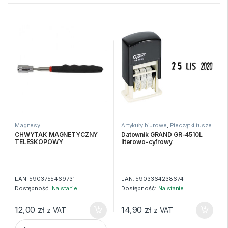
Magnesy
Artykuły biurowe
,
Pieczątki tusze
datowniki
CHWYTAK MAGNETYCZNY
Datownik GRAND GR-4510L
TELESKOPOWY
literowo-cyfrowy
EAN:
5903755469731
EAN:
5903364238674
Dostępność:
Na stanie
Dostępność:
Na stanie
12,00
zł
14,90
zł
z VAT
z VAT
CHWYTAK MAGNETYCZNY TELESKOPOWY quantity