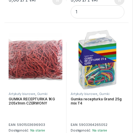
DATOWNIK SAMOTUSZUJĄCY 
Artykuły biurowe
,
Gumki
Artykuły biurowe
,
Gumki
recepturki
recepturki
GUMKA RECEPTURKA 1KG
Gumka recepturka Grand 25g
205x1mm CZERWONY
mix T4
EAN:
5901503696903
EAN:
5903364265052
Dostępność:
Na stanie
Dostępność:
Na stanie