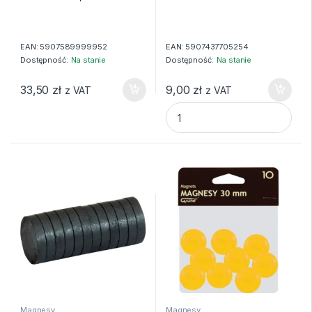
EAN:
5907589999952
EAN:
5907437705254
Dostępność:
Na stanie
Dostępność:
Na stanie
33,50
zł
9,00
zł
z VAT
z VAT
MAGNES 27MM 8SZT TITANUM
Magnesy
Magnesy