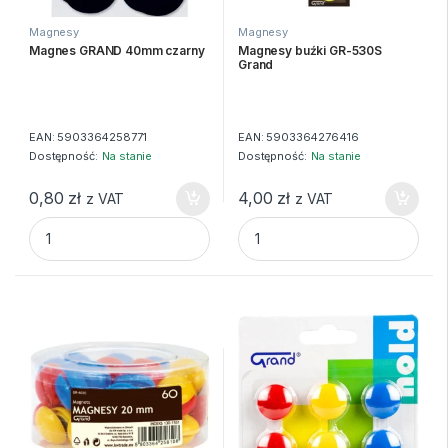
Magnesy
Magnesy
Magnes GRAND 40mm czarny
Magnesy buźki GR-530S
Grand
EAN:
5903364258771
EAN:
5903364276416
Dostępność:
Na stanie
Dostępność:
Na stanie
0,80
zł
4,00
zł
z VAT
z VAT
Magnes GRAND 40mm czarny quantity
Magnesy buźki GR-530S Grand