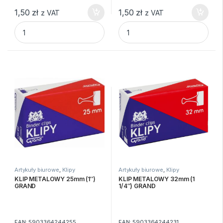
1,50
zł
1,50
zł
z VAT
z VAT
KLIP METALOWY 15mm (1/2") GRAND quantity
KLIP METALOWY 19mm (3/4")
Artykuły biurowe
,
Klipy
Artykuły biurowe
,
Klipy
KLIP METALOWY 25mm (1″)
KLIP METALOWY 32mm (1
GRAND
1/4″) GRAND
EAN:
5903364244255
EAN:
5903364244231