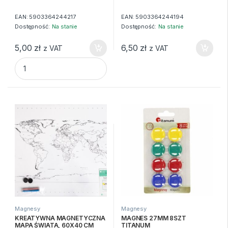
EAN:
5903364244217
EAN:
5903364244194
Dostępność:
Na stanie
Dostępność:
Na stanie
5,00
zł
6,50
zł
z VAT
z VAT
KLIP METALOWY 41mm ( 1 5/8") GRAND quantity
Magnesy
Magnesy
KREATYWNA MAGNETYCZNA
MAGNES 27MM 8SZT
MAPA ŚWIATA, 60X40 CM
TITANUM