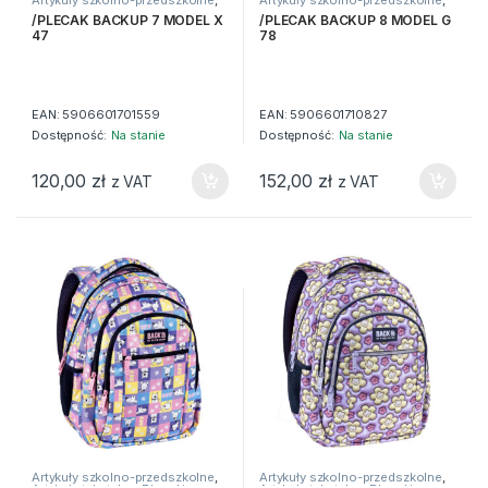
Artykuły tekstylne
,
Plecaki
Artykuły tekstylne
,
Plecaki
/PLECAK BACKUP 7 MODEL X
/PLECAK BACKUP 8 MODEL G
47
78
EAN:
5906601701559
EAN:
5906601710827
Dostępność:
Na stanie
Dostępność:
Na stanie
120,00
zł
152,00
zł
z VAT
z VAT
Artykuły szkolno-przedszkolne
,
Artykuły szkolno-przedszkolne
,