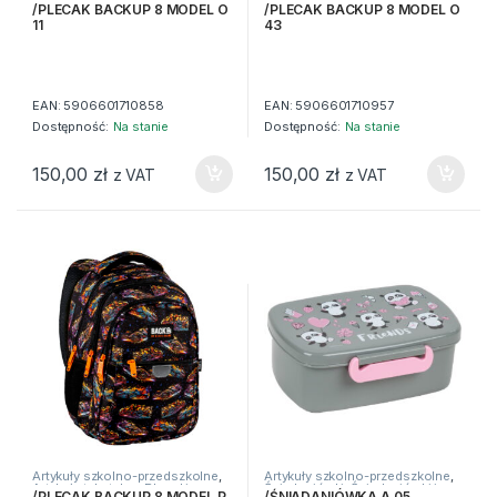
Artykuły tekstylne
,
Plecaki
Artykuły tekstylne
,
Plecaki
/PLECAK BACKUP 8 MODEL O
/PLECAK BACKUP 8 MODEL O
11
43
EAN:
5906601710858
EAN:
5906601710957
Dostępność:
Na stanie
Dostępność:
Na stanie
150,00
zł
150,00
zł
z VAT
z VAT
Artykuły szkolno-przedszkolne
,
Artykuły szkolno-przedszkolne
,
Artykuły tekstylne
,
Plecaki
Śniadaniówki
,
Śniadaniówki i
/PLECAK BACKUP 8 MODEL P
/ŚNIADANIÓWKA A 05