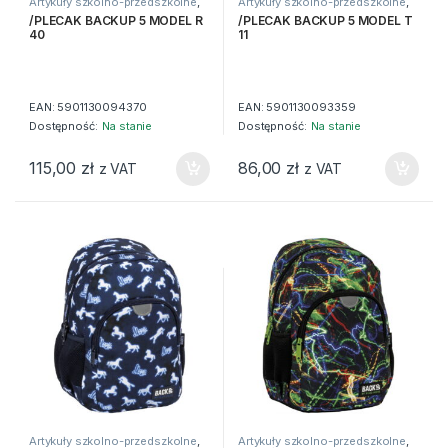
Artykuły szkolno-przedszkolne
,
Artykuły szkolno-przedszkolne
,
Artykuły tekstylne
,
Plecaki
Artykuły tekstylne
,
Plecaki
/PLECAK BACKUP 5 MODEL R
/PLECAK BACKUP 5 MODEL T
40
11
EAN:
5901130094370
EAN:
5901130093359
Dostępność:
Na stanie
Dostępność:
Na stanie
115,00
zł
86,00
zł
z VAT
z VAT
Artykuły szkolno-przedszkolne
,
Artykuły szkolno-przedszkolne
,