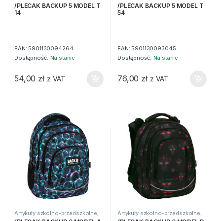
Artykuły tekstylne
,
Plecaki
Artykuły tekstylne
,
Plecaki
/PLECAK BACKUP 5 MODEL T
/PLECAK BACKUP 5 MODEL T
14
54
EAN:
5901130094264
EAN:
5901130093045
Dostępność:
Na stanie
Dostępność:
Na stanie
54,00
zł
76,00
zł
z VAT
z VAT
Artykuły szkolno-przedszkolne
,
Artykuły szkolno-przedszkolne
,
Artykuły tekstylne
,
Plecaki
Artykuły tekstylne
,
Plecaki