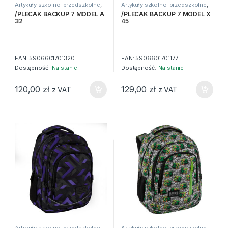
Artykuły szkolno-przedszkolne
,
Artykuły szkolno-przedszkolne
,
Artykuły tekstylne
,
Plecaki
Artykuły tekstylne
,
Plecaki
/PLECAK BACKUP 7 MODEL A
/PLECAK BACKUP 7 MODEL X
32
45
EAN:
5906601701320
EAN:
5906601701177
Dostępność:
Na stanie
Dostępność:
Na stanie
120,00
zł
129,00
zł
z VAT
z VAT
Artykuły szkolno-przedszkolne
,
Artykuły szkolno-przedszkolne
,