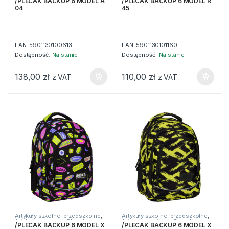
/PLECAK BACKUP 6 MODEL A
/PLECAK BACKUP 6 MODEL R
04
45
EAN:
5901130100613
EAN:
5901130101160
Dostępność:
Na stanie
Dostępność:
Na stanie
138,00
zł
110,00
zł
z VAT
z VAT
Artykuły szkolno-przedszkolne
,
Artykuły szkolno-przedszkolne
,
Artykuły tekstylne
,
Plecaki
Artykuły tekstylne
,
Plecaki
/PLECAK BACKUP 6 MODEL X
/PLECAK BACKUP 6 MODEL X