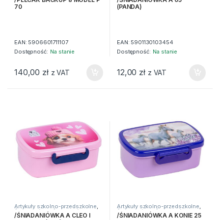
Bidony
70
(PANDA)
EAN:
5906601711107
EAN:
5901130103454
Dostępność:
Na stanie
Dostępność:
Na stanie
140,00
zł
12,00
zł
z VAT
z VAT
Artykuły szkolno-przedszkolne
,
Artykuły szkolno-przedszkolne
,
Śniadaniówki
,
Śniadaniówki i
Śniadaniówki
,
Śniadaniówki i
/ŚNIADANIÓWKA A CLEO I
/ŚNIADANIÓWKA A KONIE 25
Bidony
Bidony