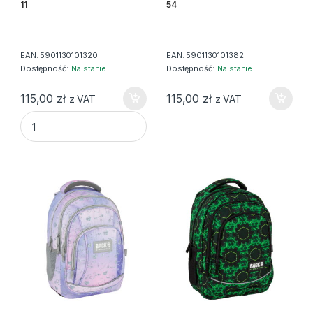
11
54
EAN:
5901130101320
EAN:
5901130101382
Dostępność:
Na stanie
Dostępność:
Na stanie
115,00
zł
115,00
zł
z VAT
z VAT
/PLECAK BACKUP 6 MODEL X 11 quantity