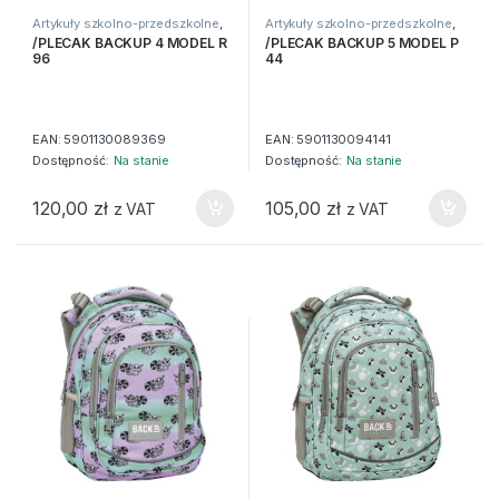
Artykuły szkolno-przedszkolne
,
Artykuły szkolno-przedszkolne
,
Artykuły tekstylne
,
Plecaki
Artykuły tekstylne
,
Plecaki
/PLECAK BACKUP 4 MODEL R
/PLECAK BACKUP 5 MODEL P
96
44
EAN:
5901130089369
EAN:
5901130094141
Dostępność:
Na stanie
Dostępność:
Na stanie
120,00
zł
105,00
zł
z VAT
z VAT