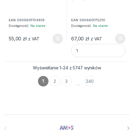
EAN:
5906601704819
EAN:
5906601712210
Dostępność:
Na stanie
Dostępność:
Na stanie
55,00
zł
67,00
zł
z VAT
z VAT
/TORBA PODRÓŻNA B DF 40 (
Wyświetlanie 1–24 z 5747 wyników
1
2
3
240
…
Brands Carousel