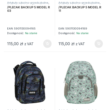
Artykuły szkolno-przedszkolne
,
Artykuły szkolno-przedszkolne
,
Artykuły tekstylne
,
Plecaki
Artykuły tekstylne
,
Plecaki
/PLECAK BACKUP 5 MODEL R
/PLECAK BACKUP 5 MODEL R
03
11
EAN:
5901130094165
EAN:
5901130094189
Dostępność:
Na stanie
Dostępność:
Na stanie
115,00
zł
115,00
zł
z VAT
z VAT