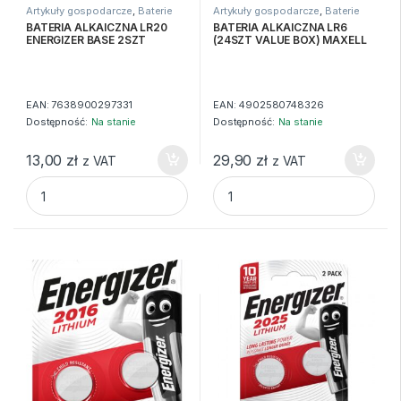
Artykuły gospodarcze
,
Baterie
Artykuły gospodarcze
,
Baterie
BATERIA ALKAICZNA LR20
BATERIA ALKAICZNA LR6
ENERGIZER BASE 2SZT
(24SZT VALUE BOX) MAXELL
EAN:
7638900297331
EAN:
4902580748326
Dostępność:
Na stanie
Dostępność:
Na stanie
13,00
zł
29,90
zł
z VAT
z VAT
BATERIA ALKAICZNA LR20 ENERGIZER BASE 2SZT quantit
BATERIA ALKAICZNA LR6 (24