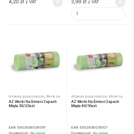
4,20
zł
3,99
zł
z VAT
z VAT
AZ Worki Na Śmieci Zapach C
Artykuły gospodarcze
,
Worki na
Artykuły gospodarcze
,
Worki na
śmieci
śmieci
AZ Worki Na Śmieci Zapach
AZ Worki Na Śmieci Zapach
Mięta 35/20szt
Mięta 60/10szt
EAN:
5903936038091
EAN:
5903936038107
Dostępność:
Na stanie
Dostępność:
Na stanie