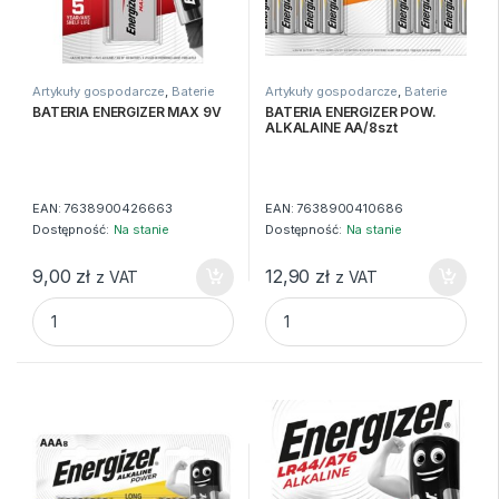
Artykuły gospodarcze
,
Baterie
Artykuły gospodarcze
,
Baterie
BATERIA ENERGIZER MAX 9V
BATERIA ENERGIZER POW.
ALKALAINE AA/8szt
EAN:
7638900426663
EAN:
7638900410686
Dostępność:
Na stanie
Dostępność:
Na stanie
9,00
zł
12,90
zł
z VAT
z VAT
BATERIA ENERGIZER MAX 9V quantity
BATERIA ENERGIZER POW. ALK