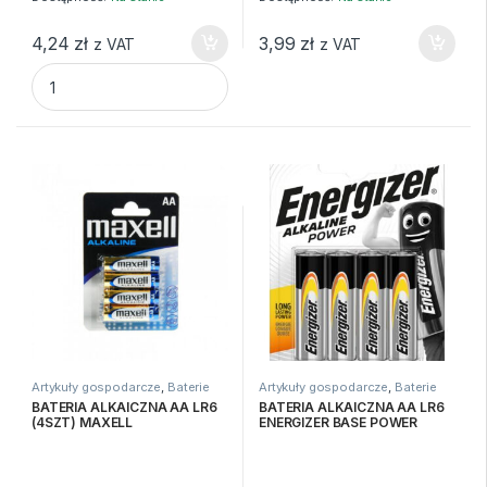
4,24
zł
3,99
zł
z VAT
z VAT
AZ Worki Na Śmieci Zapach Mięta 35/20szt quantity
Artykuły gospodarcze
,
Baterie
Artykuły gospodarcze
,
Baterie
BATERIA ALKAICZNA AA LR6
BATERIA ALKAICZNA AA LR6
(4SZT) MAXELL
ENERGIZER BASE POWER