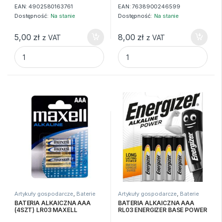
EAN:
4902580163761
EAN:
7638900246599
Dostępność:
Na stanie
Dostępność:
Na stanie
5,00
zł
8,00
zł
z VAT
z VAT
BATERIA ALKAICZNA AA LR6 (4SZT) MAXELL quantity
BATERIA ALKAICZNA AA LR6 
Artykuły gospodarcze
,
Baterie
Artykuły gospodarcze
,
Baterie
BATERIA ALKAICZNA AAA
BATERIA ALKAICZNA AAA
(4SZT) LR03 MAXELL
RL03 ENERGIZER BASE POWER