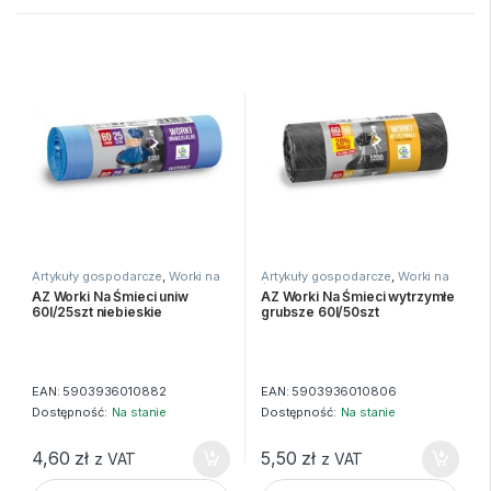
Artykuły gospodarcze
,
Worki na
Artykuły gospodarcze
,
Worki na
śmieci
śmieci
AZ Worki Na Śmieci uniw
AZ Worki Na Śmieci wytrzymłe
60l/25szt niebieskie
grubsze 60l/50szt
EAN:
5903936010882
EAN:
5903936010806
Dostępność:
Na stanie
Dostępność:
Na stanie
4,60
zł
5,50
zł
z VAT
z VAT
AZ Worki Na Śmieci uniw 60l/25szt niebieskie quantity
AZ Worki Na Śmieci wytrzymłe