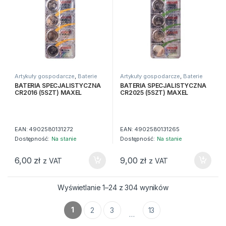
Artykuły gospodarcze
,
Baterie
Artykuły gospodarcze
,
Baterie
BATERIA SPECJALISTYCZNA
BATERIA SPECJALISTYCZNA
CR2016 (5SZT) MAXEL
CR2025 (5SZT) MAXEL
EAN:
4902580131272
EAN:
4902580131265
Dostępność:
Na stanie
Dostępność:
Na stanie
6,00
zł
9,00
zł
z VAT
z VAT
Wyświetlanie 1–24 z 304 wyników
1
2
3
13
…