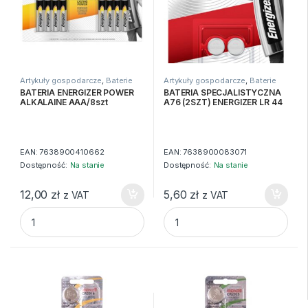
Artykuły gospodarcze
,
Baterie
Artykuły gospodarcze
,
Baterie
BATERIA ENERGIZER POWER
BATERIA SPECJALISTYCZNA
ALKALAINE AAA/8szt
A76 (2SZT) ENERGIZER LR 44
EAN:
7638900410662
EAN:
7638900083071
Dostępność:
Na stanie
Dostępność:
Na stanie
12,00
zł
5,60
zł
z VAT
z VAT
BATERIA ENERGIZER POWER ALKALAINE AAA/8szt quantit
BATERIA SPECJALISTYCZNA A