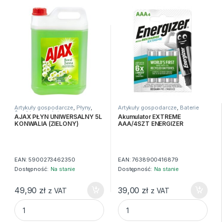
Artykuły gospodarcze
,
Płyny
,
Artykuły gospodarcze
,
Baterie
Środki czystości
AJAX PŁYN UNIWERSALNY 5L
Akumulator EXTREME
KONWALIA (ZIELONY)
AAA/4SZT ENERGIZER
EAN:
5900273462350
EAN:
7638900416879
Dostępność:
Na stanie
Dostępność:
Na stanie
49,90
zł
39,00
zł
z VAT
z VAT
AJAX PŁYN UNIWERSALNY 5L KONWALIA (ZIELONY) quanti
Akumulator EXTREME AAA/4S