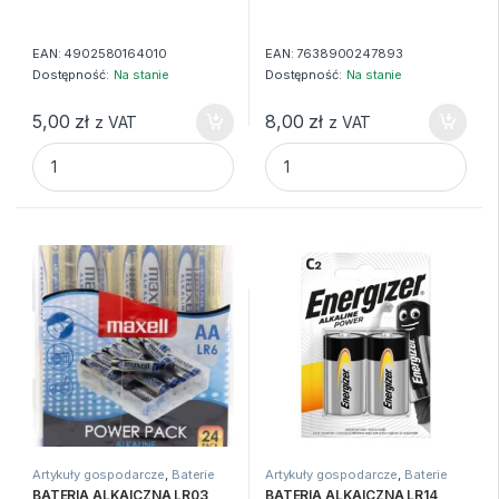
EAN:
4902580164010
EAN:
7638900247893
Dostępność:
Na stanie
Dostępność:
Na stanie
5,00
zł
8,00
zł
z VAT
z VAT
BATERIA ALKAICZNA AAA (4SZT) LR03 MAXELL quantity
BATERIA ALKAICZNA AAA RL0
Artykuły gospodarcze
,
Baterie
Artykuły gospodarcze
,
Baterie
BATERIA ALKAICZNA LR03
BATERIA ALKAICZNA LR14