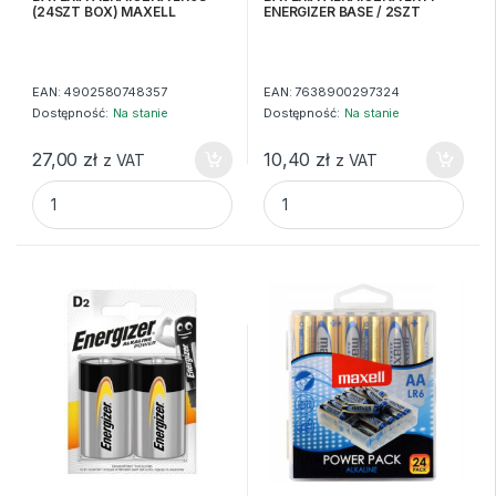
(24SZT BOX) MAXELL
ENERGIZER BASE / 2SZT
EAN:
4902580748357
EAN:
7638900297324
Dostępność:
Na stanie
Dostępność:
Na stanie
27,00
zł
10,40
zł
z VAT
z VAT
BATERIA ALKAICZNA LR03 (24SZT BOX) MAXELL quantity
BATERIA ALKAICZNA LR14 ENE