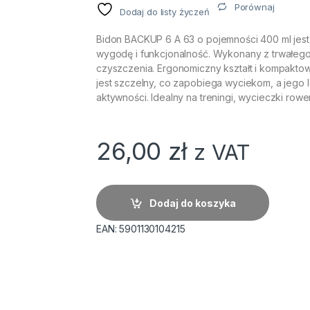
Porównaj
Dodaj do listy życzeń
Bidon BACKUP 6 A 63 o pojemności 400 ml jest 
wygodę i funkcjonalność. Wykonany z trwałego 
czyszczenia. Ergonomiczny kształt i kompaktowy
jest szczelny, co zapobiega wyciekom, a jego 
aktywności. Idealny na treningi, wycieczki row
26,00
zł
z VAT
Dodaj do koszyka
EAN:
5901130104215