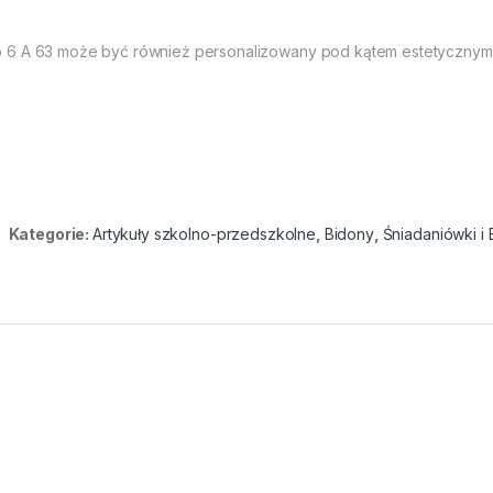
p 6 A 63 może być również personalizowany pod kątem estetycznym,
Kategorie:
Artykuły szkolno-przedszkolne
,
Bidony
,
Śniadaniówki i