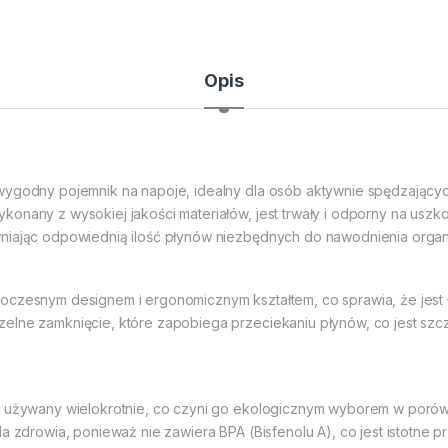
Opis
 wygodny pojemnik na napoje, idealny dla osób aktywnie spędzający
konany z wysokiej jakości materiałów, jest trwały i odporny na uszk
wniając odpowiednią ilość płynów niezbędnych do nawodnienia organ
oczesnym designem i ergonomicznym kształtem, co sprawia, że jest 
zelne zamknięcie, które zapobiega przeciekaniu płynów, co jest sz
yć używany wielokrotnie, co czyni go ekologicznym wyborem w poró
dla zdrowia, ponieważ nie zawiera BPA (Bisfenolu A), co jest istot