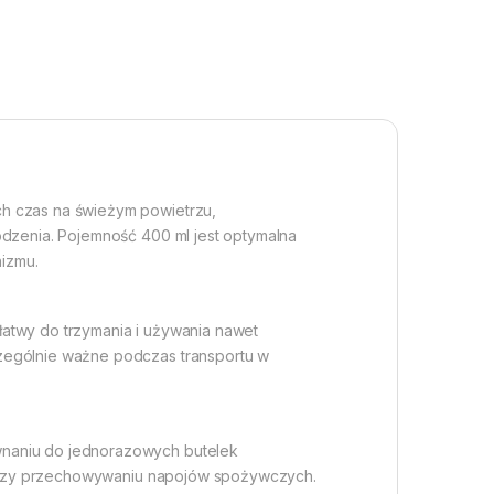
ch czas na świeżym powietrzu,
odzenia. Pojemność 400 ml jest optymalna
izmu.
łatwy do trzymania i używania nawet
czególnie ważne podczas transportu w
wnaniu do jednorazowych butelek
ne przy przechowywaniu napojów spożywczych.