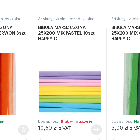
przedszkolne
,
Artykuły szkolno-przedszkolne
,
Artykuły szkol
atywne i
Bibuły i krepiny
,
Kreatywne i
Bibuły i krepiny
,
plastyczne
plastyczne
CZONA
BIBUŁA MARSZCZONA
BIBUŁA MAR
ERWON 3szt
25X200 MIX PASTEL 10szt
25X200 MIX C
HAPPY C
HAPPY C
nie
Dostępność:
Brak w magazynie
Dostępność:
Na 
10,50
zł
3,00
zł
z VAT
z VA
PAK quantity
ZONA 25X200 MIX CZERWON 3szt HAPPY C quantity
BIBUŁA MARSZCZONA 25X200 MIX PASTEL 10s
BIBUŁA MARS