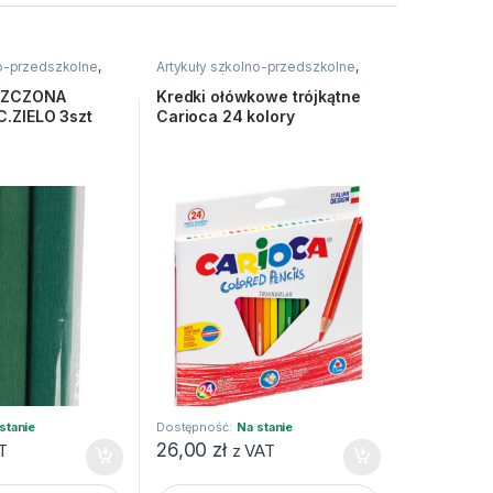
no-przedszkolne
,
Artykuły szkolno-przedszkolne
,
Kreatywne i
Kredki
,
Ołówkowe
SZCZONA
Kredki ołówkowe trójkątne
.ZIELO 3szt
Carioca 24 kolory
stanie
Dostępność:
Na stanie
26,00
zł
T
z VAT
zt HAPPY C quantity
ZCZONA 25X200 MIX C.ZIELO 3szt HAPPY C quantity
Kredki ołówkowe trójkątne Carioca 24 kolor