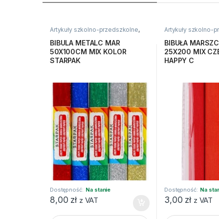
Artykuły szkolno-przedszkolne
,
Artykuły szkolno-
Bibuły i krepiny
,
Kreatywne i
Bibuły i krepiny
,
Kre
plastyczne
plastyczne
BIBULA METALC MAR
BIBUŁA MARSZ
50X100CM MIX KOLOR
25X200 MIX CZ
STARPAK
HAPPY C
Dostępność:
Na stanie
Dostępność:
Na sta
8,00
zł
3,00
zł
z VAT
z VAT
BIBULA METALC MAR 50X100CM MIX KOLOR STAR
BIBUŁA MARSZC