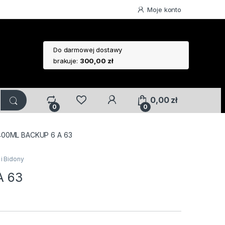
Moje konto
Do darmowej dostawy
brakuje:
300,00
zł
0,00
zł
0
0
400ML BACKUP 6 A 63
 i Bidony
A 63