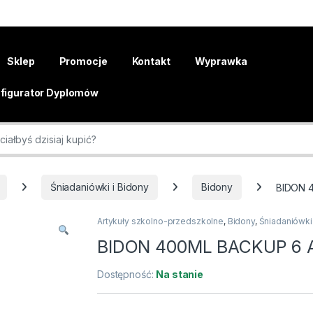
Sklep
Promocje
Kontakt
Wyprawka
figurator Dyplomów
r:
Śniadaniówki i Bidony
Bidony
BIDON 
Artykuły szkolno-przedszkolne
,
Bidony
,
Śniadaniówki
BIDON 400ML BACKUP 6 
Dostępność:
Na stanie