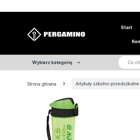
Skip to navigation
Skip to content
Start
Kon
Search fo
Wybierz kategorię
Strona główna
Artykuły szkolno-przedszkolne