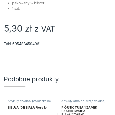
pakowany w blister
1 szt.
5,30
zł
z VAT
EAN:
6954884594961
Podobne produkty
Artykuły szkolno-przedszkolne
,
Artykuły szkolno-przedszkolne
,
Bibuły i krepiny
,
Kreatywne i
Artykuły tekstylne
,
Piórniki
plastyczne
BIBUŁA (01) BIAŁA Fiorello
PIÓRNIK TUBA 1 ZAMEK
SZACHOWNICA
BIAŁA/CZARNA