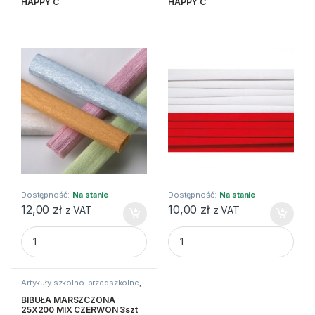
HAPPY C
HAPPY C
Dostępność:
Na stanie
Dostępność:
Na stanie
12,00
zł
10,00
zł
z VAT
z VAT
BIBUŁA MARSZCZONA 25X200 MIX PERŁA 5szt HAPPY C qu
BIBUŁA MARSZCZONA 25X200 
Artykuły szkolno-przedszkolne
,
Bibuły i krepiny
,
Kreatywne i
plastyczne
BIBUŁA MARSZCZONA
25X200 MIX CZERWON 3szt