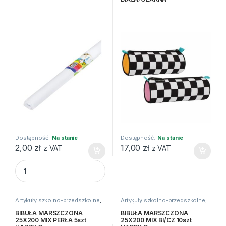
Dostępność:
Na stanie
Dostępność:
Na stanie
2,00
zł
17,00
zł
z VAT
z VAT
BIBUŁA (01) BIAŁA Fiorello quantity
Artykuły szkolno-przedszkolne
,
Artykuły szkolno-przedszkolne
,
Bibuły i krepiny
,
Kreatywne i
Bibuły i krepiny
,
Kreatywne i
plastyczne
plastyczne
BIBUŁA MARSZCZONA
BIBUŁA MARSZCZONA
25X200 MIX PERŁA 5szt
25X200 MIX BI/CZ 10szt