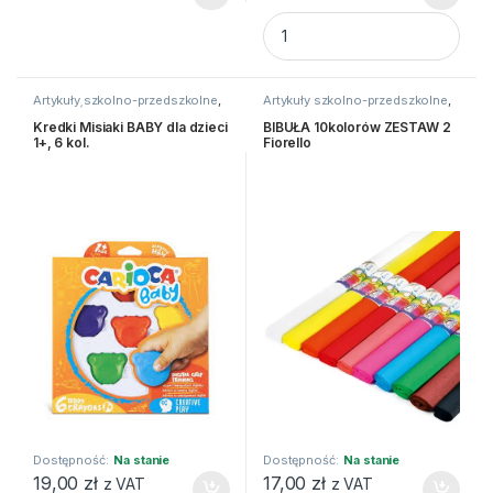
BIBUŁA MARSZCZONA 25X200 
Artykuły szkolno-przedszkolne
,
Artykuły szkolno-przedszkolne
,
Kredki
,
Świecowe, woskowe,
Bibuły i krepiny
,
Kreatywne i
inne
plastyczne
Kredki Misiaki BABY dla dzieci
BIBUŁA 10kolorów ZESTAW 2
1+, 6 kol.
Fiorello
Dostępność:
Na stanie
Dostępność:
Na stanie
19,00
zł
17,00
zł
z VAT
z VAT