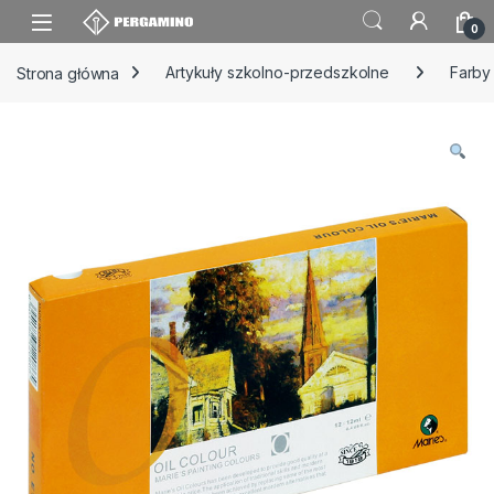
Skip to navigation
Skip to content
0
Strona główna
Artykuły szkolno-przedszkolne
Farby