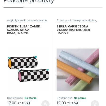
Podobne produkty
Artykuły szkolno-przedszkolne
,
Artykuły szkolno-przedszkolne
,
Artykuły tekstylne
,
Piórniki
Bibuły i krepiny
,
Kreatywne i
plastyczne
PIÓRNIK TUBA 1 ZAMEK
BIBUŁA MARSZCZONA
SZACHOWNICA
25X200 MIX PERŁA 5szt
BIAŁA/CZARNA
HAPPY C
Dostępność:
Na stanie
Dostępność:
Na stanie
17,00
zł
12,00
zł
z VAT
z VAT