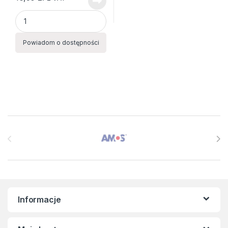
KOŁOZESZYT A5 turkusowy quantity
Powiadom o dostępności
Brands Carousel
Informacje