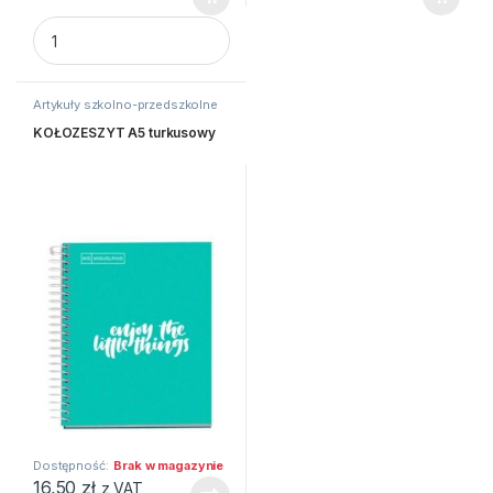
Kredki Misiaki BABY dla dzieci 1+, 6 kol. quantity
Artykuły szkolno-przedszkolne
KOŁOZESZYT A5 turkusowy
Dostępność:
Brak w magazynie
16,50
zł
z VAT