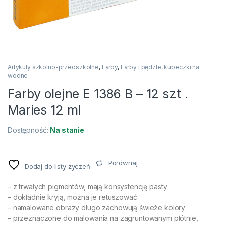
Artykuły szkolno-przedszkolne
,
Farby
,
Farby i pędzle, kubeczki na
wodne
Farby olejne E 1386 B – 12 szt .
Maries 12 ml
Dostępność:
Na stanie
Porównaj
Dodaj do listy życzeń
– z trwałych pigmentów, mają konsystencję pasty
– dokładnie kryją, można je retuszować
– namalowane obrazy długo zachowują świeże kolory
– przeznaczone do malowania na zagruntowanym płótnie,