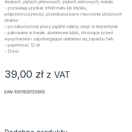
deskach, płytach pilśniowych, płytach wiórowych, metalu
– pozwalają uzyskać efekt matu lub błysku,
półprzezroczystości, przenikania barw i tworzenia złożonych
struktur
– po zakończonej pracy pędzle należy umyć w terpentynie
– pakowane w trwałe, aluminiowe tubki, chroniące przed
wysychaniem i zapobiegające ulatnianiu się zapachu farb
– pojemność: 12 ml
– 12 kol.
39,00
zł
z VAT
EAN:
6901893120865