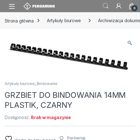
Skip to navigation
Skip to content
0
Strona główna
Artykuły biurowe
Archiwizacja dokum
Artykuły biurowe
,
Bindowanie
GRZBIET DO BINDOWANIA 14MM
PLASTIK, CZARNY
Dostępność:
Brak w magazynie
Porównaj