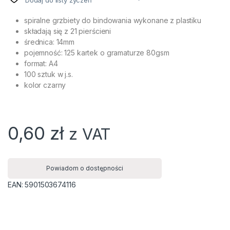
Dodaj do listy życzeń
spiralne grzbiety do bindowania wykonane z plastiku
składają się z 21 pierścieni
średnica: 14mm
pojemność: 125 kartek o gramaturze 80gsm
format: A4
100 sztuk w j.s.
kolor czarny
0,60
zł
z VAT
Powiadom o dostępności
EAN:
5901503674116