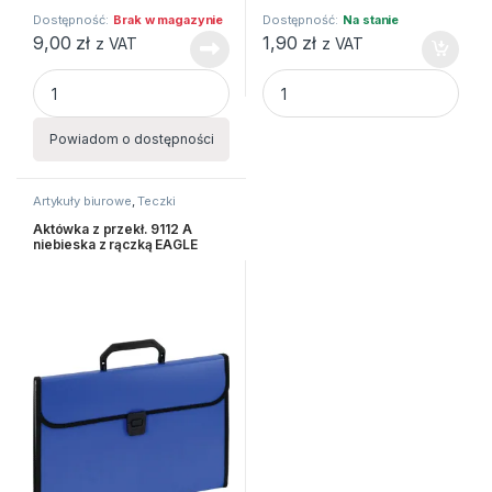
Dostępność:
Brak w magazynie
Dostępność:
Na stanie
9,00
zł
1,90
zł
z VAT
z VAT
CLIPBOARD DESKA Q-CONNECT A4 Z KLIPEM PVC MIX KOL 
KARTECZKI SAMOPRZYLEPNE 7
Powiadom o dostępności
Artykuły biurowe
,
Teczki
Aktówka z przekł. 9112 A
niebieska z rączką EAGLE