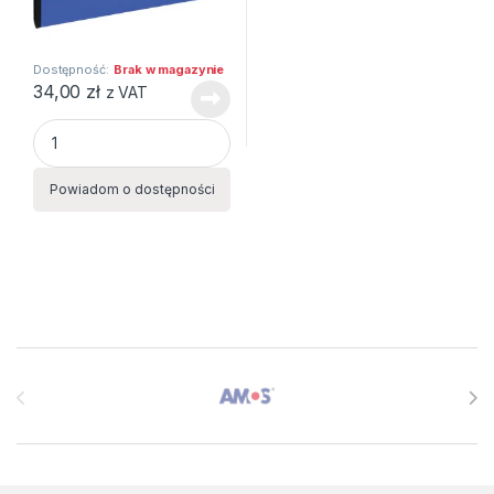
Dostępność:
Brak w magazynie
34,00
zł
z VAT
Aktówka z przekł. 9112 A niebieska z rączką EAGLE quantity
Powiadom o dostępności
Brands Carousel