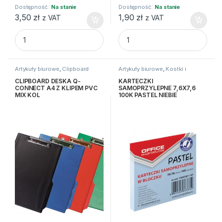
Dostępność:
Na stanie
Dostępność:
Na stanie
3,50
zł
1,90
zł
z VAT
z VAT
BLOCZEK SAMO.P OFFICE 7,6X7,6, 100K NEON NIEBIESKI qu
KARTECZKI SAMOPRZYLEPNE 7
Artykuły biurowe
,
Clipboard
Artykuły biurowe
,
Kostki i
karteczki
CLIPBOARD DESKA Q-
KARTECZKI
CONNECT A4 Z KLIPEM PVC
SAMOPRZYLEPNE 7,6X7,6
MIX KOL
100K PASTEL NIEBIE