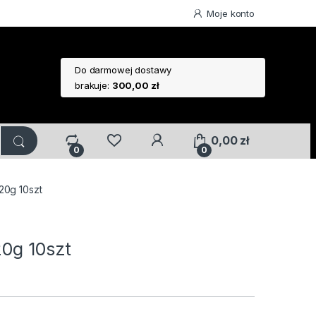
Moje konto
Do darmowej dostawy
brakuje:
300,00
zł
0,00
zł
0
0
20g 10szt
20g 10szt