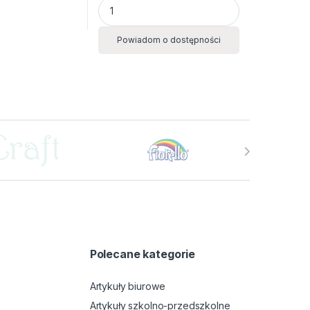
STEL RÓŻ quantity
Aktówka z przekł.9112 C czarna EAGLE quan
Powiadom o dostępności
Polecane kategorie
Artykuły biurowe
Artykuły szkolno-przedszkolne