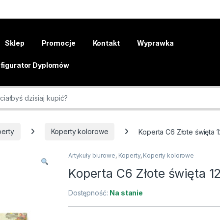
Sklep
Promocje
Kontakt
Wyprawka
figurator Dyplomów
r:
erty
Koperty kolorowe
Koperta C6 Złote święta 1
Artykuły biurowe
,
Koperty
,
Koperty kolorowe
Koperta C6 Złote święta 1
Dostępność:
Na stanie