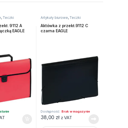
e
,
Teczki
Artykuły biurowe
,
Teczki
ekł. 9112 A
Aktówka z przekł.9112 C
rączką EAGLE
czarna EAGLE
stanie
Dostępność:
Brak w magazynie
38,00
zł
VAT
z VAT