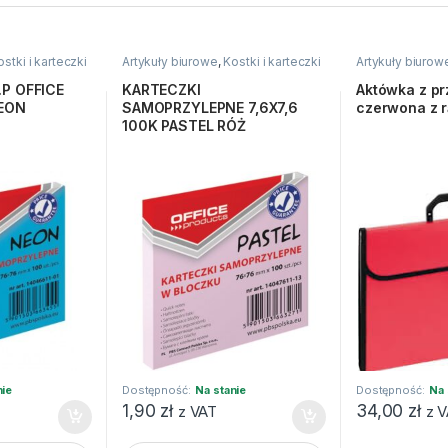
ostki i karteczki
Artykuły biurowe
,
Kostki i karteczki
Artykuły biurow
P OFFICE
KARTECZKI
Aktówka z prz
NEON
SAMOPRZYLEPNE 7,6X7,6
czerwona z 
100K PASTEL RÓŻ
nie
Dostępność:
Na stanie
Dostępność:
Na 
1,90
zł
34,00
zł
z VAT
z 