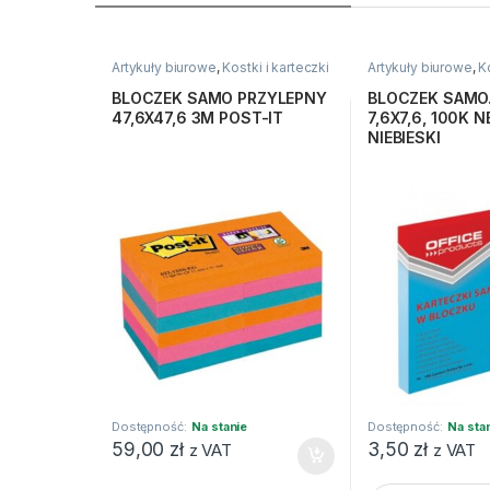
Artykuły biurowe
,
Kostki i karteczki
Artykuły biurowe
,
K
BLOCZEK SAMO PRZYLEPNY
BLOCZEK SAMO.
47,6X47,6 3M POST-IT
7,6X7,6, 100K 
NIEBIESKI
Dostępność:
Na stanie
Dostępność:
Na sta
59,00
zł
3,50
zł
z VAT
z VAT