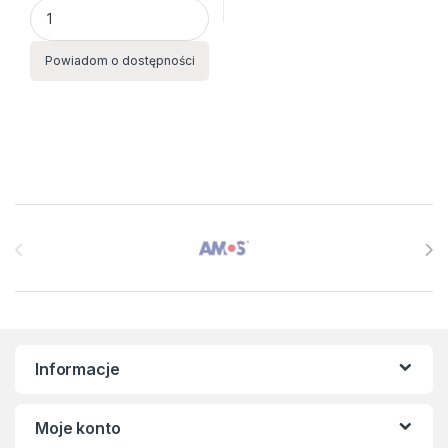
Aktówka z przekł.9112 C czarna EAGLE quantity
Powiadom o dostępności
Brands Carousel
Informacje
Moje konto