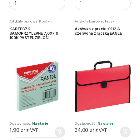
Artykuły biurowe
,
Kostki i
Artykuły biurowe
,
Teczki
karteczki
KARTECZKI
Aktówka z przekł. 9112 A
SAMOPRZYLEPNE 7,6X7,6
czerwona z rączką EAGLE
100K PASTEL ZIELON
Dostępność:
Na stanie
Dostępność:
Na stanie
1,90
zł
34,00
zł
z VAT
z VAT
KARTECZKI SAMOPRZYLEPNE 7,6X7,6 100K PASTEL ZIELON