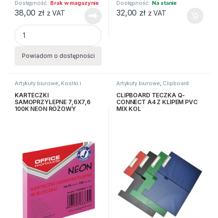
Dostępność:
Brak w magazynie
Dostępność:
Na stanie
38,00
zł
32,00
zł
z VAT
z VAT
Aktówka z przekł.9112 C czarna EAGLE quantity
Powiadom o dostępności
Artykuły biurowe
,
Kostki i
Artykuły biurowe
,
Clipboard
karteczki
KARTECZKI
CLIPBOARD TECZKA Q-
SAMOPRZYLEPNE 7,6X7,6
CONNECT A4 Z KLIPEM PVC
100K NEON RÓŻOWY
MIX KOL