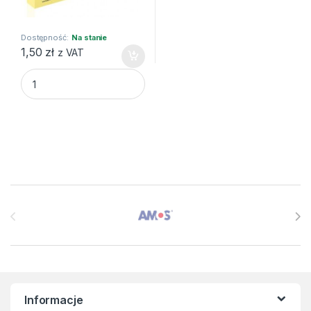
Dostępność:
Na stanie
1,50
zł
z VAT
KARTECZKI SAMOPRZYLEPNE 51X76, 100K PASTEL J.ŻÓŁTY
Brands Carousel
Informacje