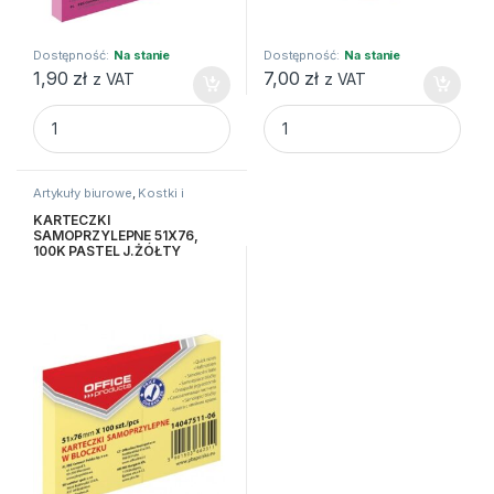
Dostępność:
Na stanie
Dostępność:
Na stanie
1,90
zł
7,00
zł
z VAT
z VAT
KARTECZKI SAMOPRZYLEPNE 7,6X7,6 100K NEON RÓŻOWY 
CLIPBOARD TECZKA Q-CONNEC
Artykuły biurowe
,
Kostki i
karteczki
KARTECZKI
SAMOPRZYLEPNE 51X76,
100K PASTEL J.ŻÓŁTY