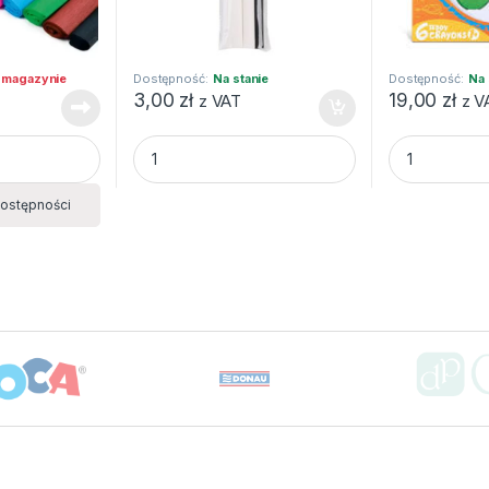
 magazynie
Dostępność:
Na stanie
Dostępność:
Na 
3,00
zł
19,00
zł
z VAT
z V
HAPPY C quantity
w ZESTAW 1 Fiorello quantity
BIBUŁA MARSZCZONA 25X200 MIX BIA/CZAR 3
Kredki Misiak
ostępności