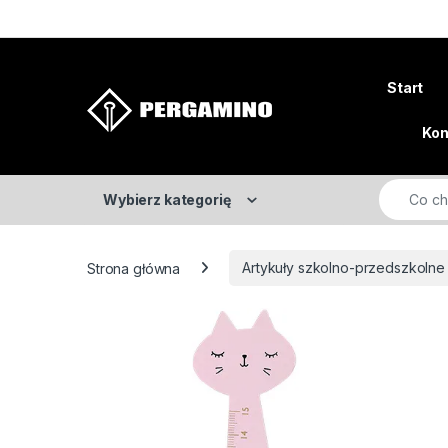
Skip to navigation
Skip to content
Start
Kon
Search fo
Wybierz kategorię
Strona główna
Artykuły szkolno-przedszkolne