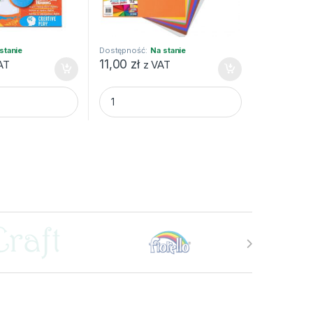
stanie
Dostępność:
Na stanie
11,00
zł
AT
z VAT
szt HAPPY quantity
i BABY dla dzieci 1+, 6 kol. quantity
BIBUŁA GŁADKA GIMBO 50X70 MIX KOLORÓ