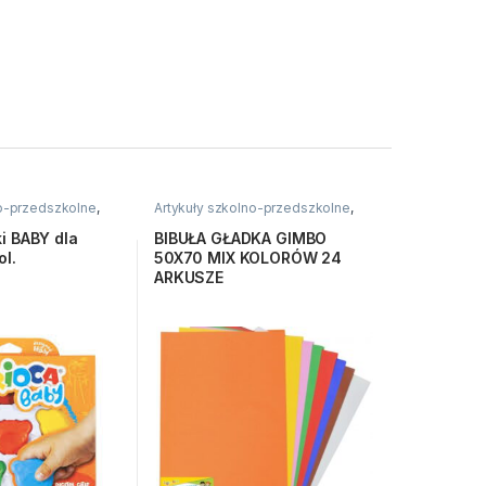
no-przedszkolne
,
Artykuły szkolno-przedszkolne
,
e, woskowe, inne
Bibuły i krepiny
,
Kreatywne i
plastyczne
ki BABY dla
BIBUŁA GŁADKA GIMBO
ol.
50X70 MIX KOLORÓW 24
ARKUSZE