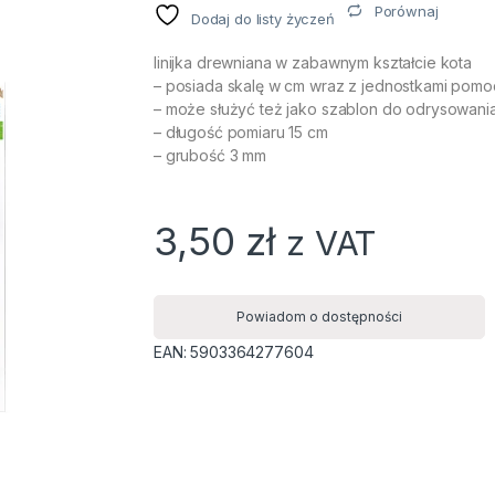
Porównaj
Dodaj do listy życzeń
linijka drewniana w zabawnym kształcie kota
– posiada skalę w cm wraz z jednostkami pom
– może służyć też jako szablon do odrysowania
– długość pomiaru 15 cm
– grubość 3 mm
3,50
zł
z VAT
Powiadom o dostępności
EAN:
5903364277604