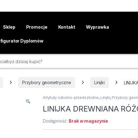
Sklep
Promocje
Kontakt
Wyprawka
figurator Dyplomów
r:
Przybory geometryczne
Linijki
LINIJ
Artykuły szkolno-przedszkolne
,
Linijki
,
Przybory geo
LINIJKA DREWNIANA RÓŻ
Dostępność:
Brak w magazynie