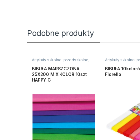
Podobne produkty
Artykuły szkolno-przedszkolne
,
Artykuły szkolno-
Bibuły i krepiny
,
Kreatywne i
Bibuły i krepiny
,
Kre
plastyczne
plastyczne
BIBUŁA MARSZCZONA
BIBUŁA 10kolor
25X200 MIX KOLOR 10szt
Fiorello
HAPPY C