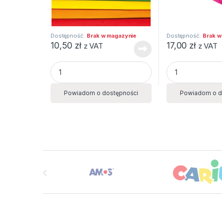
Dostępność:
Brak w magazynie
Dostępność:
Brak w
10,50
zł
17,00
zł
z VAT
z VAT
BIBUŁA MARSZCZONA 25X200 MIX KOLOR 10szt 
BIBUŁA 10koloró
Powiadom o dostępności
Powiadom o d
Brands Carousel