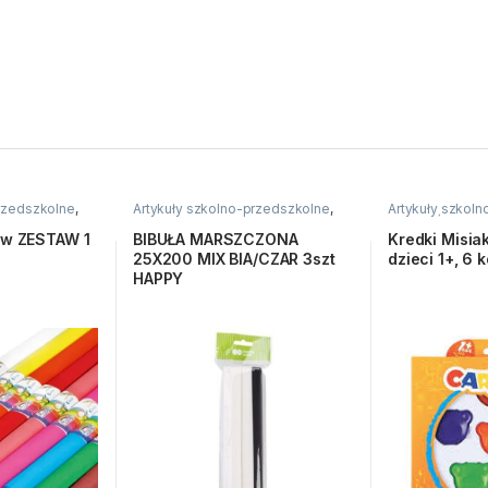
przedszkolne
,
Artykuły szkolno-przedszkolne
,
Artykuły szkol
atywne i
Bibuły i krepiny
,
Kreatywne i
Kredki
,
Świecow
plastyczne
ów ZESTAW 1
BIBUŁA MARSZCZONA
Kredki Misia
25X200 MIX BIA/CZAR 3szt
dzieci 1+, 6 k
HAPPY