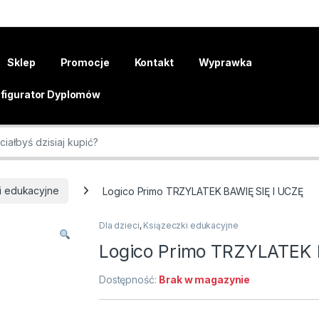
Sklep
Promocje
Kontakt
Wyprawka
figurator Dyplomów
r:
i edukacyjne
Logico Primo TRZYLATEK BAWIĘ SIĘ I UCZĘ
Dla dzieci
,
Ksiązeczki edukacyjne
Logico Primo TRZYLATEK 
Dostępność:
Brak w magazynie