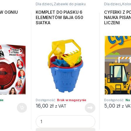
Dla dzieci
,
Zabawki do piasku
Dla dzieci
,
Kolo
 W OGNIU
KOMPLET DO PIASKU 6
CYFERKI Z P
ELEMENTÓW BAJA G50
NAUKA PISAN
SIATKA
LICZENI
nie
Dostępność:
Brak w magazynie
Dostępność:
Na 
16,00
zł
5,00
zł
z VAT
z VA
uantity
KOMPLET DO PIASKU 6 ELEMENTÓW BAJA G50