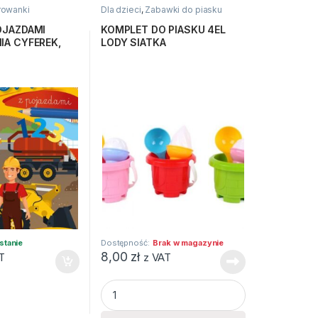
rowanki
Dla dzieci
,
Zabawki do piasku
OJAZDAMI
KOMPLET DO PIASKU 4EL
IA CYFEREK,
LODY SIATKA
stanie
Dostępność:
Brak w magazynie
8,00
zł
T
z VAT
 SIATKA quantity
KOMPLET DO PIASKU 4EL LODY SIATKA qua