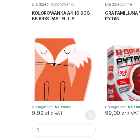
Dla dzieci
,
Kolorowanki
Dla dzieci
,
Inne
KOLOROWANKA A4 16 90G
GRA FAMILIJNA
BB KIDS PASTEL LIS
PYTAŃ
Dostępność:
Na stanie
Dostępność:
Na sta
9,99
zł
99,00
zł
z VAT
z VAT
KOLOROWANKA A4 16 90G BB KIDS PASTEL LIS q