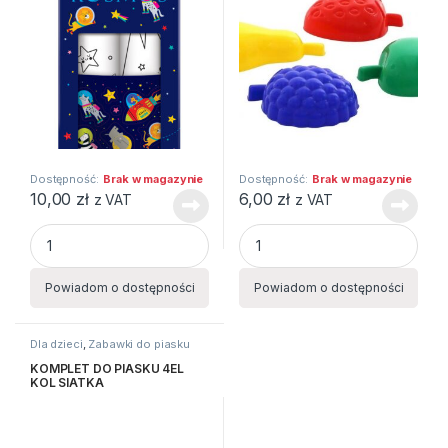
Dostępność:
Brak w magazynie
Dostępność:
Brak w magazynie
10,00
zł
6,00
zł
z VAT
z VAT
Kolorowanka z nakl.2szt 86x29cm BB Kosmo quantity
FOREMKI DO PIASKU 4EL OWO
Powiadom o dostępności
Powiadom o dostępności
Dla dzieci
,
Zabawki do piasku
KOMPLET DO PIASKU 4EL
KOL SIATKA