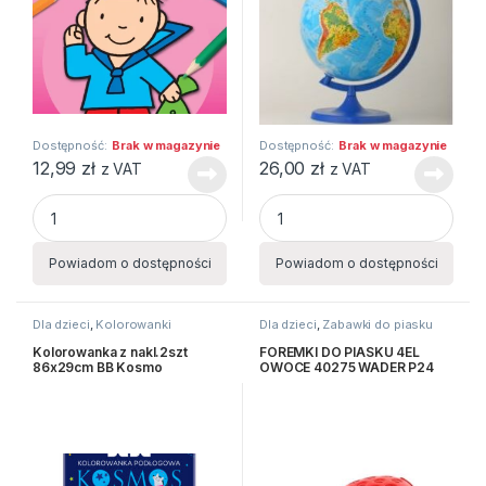
Dostępność:
Brak w magazynie
Dostępność:
Brak w magazynie
12,99
zł
26,00
zł
z VAT
z VAT
KOLORUJĘ OBRAZKI quantity
GLOBUS FIZYCZNY quantity
Powiadom o dostępności
Powiadom o dostępności
Dla dzieci
,
Kolorowanki
Dla dzieci
,
Zabawki do piasku
Kolorowanka z nakl.2szt
FOREMKI DO PIASKU 4EL
86x29cm BB Kosmo
OWOCE 40275 WADER P24