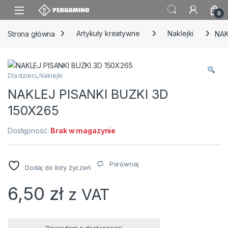
Skip to navigation
Skip to content
0
Strona główna
Artykuły kreatywne
Naklejki
NAK
Dla dzieci
,
Naklejki
NAKLEJ PISANKI BUZKI 3D
150X265
Dostępność:
Brak w magazynie
Porównaj
Dodaj do listy życzeń
6,50
zł
z VAT