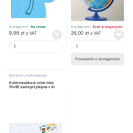
Dostępność:
Na stanie
Dostępność:
Brak w magazynie
9,99
zł
26,00
zł
z VAT
z VAT
KOLOROWANKA A4 16 90G BB KIDS PASTEL MYSZ quantity
GLOBUS FIZYCZNY quantity
Powiadom o dostępności
Dla dzieci
,
Kolorowanki
Kolorowanka w rolce mini
10×85 samoprzylepna + kr