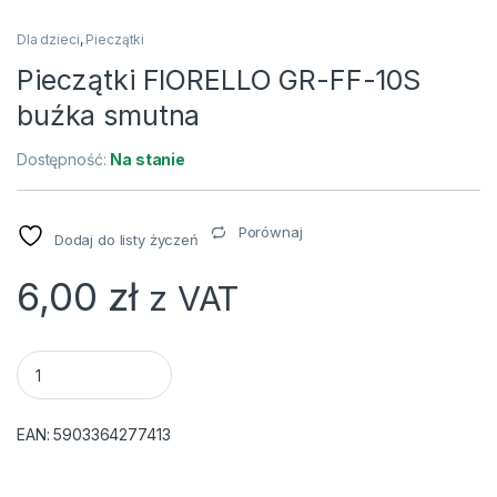
Dla dzieci
,
Pieczątki
Pieczątki FIORELLO GR-FF-10S
buźka smutna
Dostępność:
Na stanie
Porównaj
Dodaj do listy życzeń
6,00
zł
z VAT
Pieczątki FIORELLO GR-FF-10S buźka smutna quantity
EAN:
5903364277413