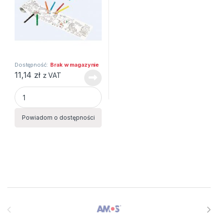
Dostępność:
Brak w magazynie
11,14
zł
z VAT
Kolorowanka w rolce mini 10x85 samoprzylepna + kr quanti
Powiadom o dostępności
Brands Carousel