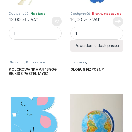
Dostępność:
Na stanie
Dostępność:
Brak w magazynie
13,00
zł
16,00
zł
z VAT
z VAT
FLET PROSTY GRAND WYKONANY Z ABS quantity
KOMPLET DO PIASKU 6 ELEM
Powiadom o dostępności
Dla dzieci
,
Kolorowanki
Dla dzieci
,
Inne
KOLOROWANKA A4 16 90G
GLOBUS FIZYCZNY
BB KIDS PASTEL MYSZ