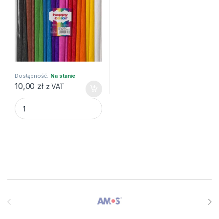
Dostępność:
Na stanie
10,00
zł
z VAT
BIBUŁA MARSZCZONA 25X200 MIX BASIC 10szt HAPPY C q
Brands Carousel