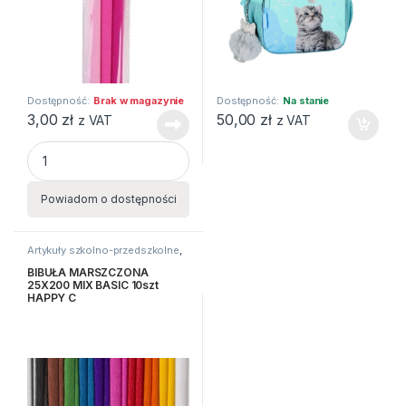
Dostępność:
Brak w magazynie
Dostępność:
Na stanie
3,00
zł
50,00
zł
z VAT
z VAT
BIBUŁA MARSZCZONA 25X200 MIX RÓŻOWY 3szt HAPPY C 
Powiadom o dostępności
Artykuły szkolno-przedszkolne
,
Bibuły i krepiny
,
Kreatywne i
plastyczne
BIBUŁA MARSZCZONA
25X200 MIX BASIC 10szt
HAPPY C