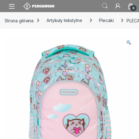
Skip to navigation
Skip to content
0
Strona główna
Artykuły tekstylne
Plecaki
PLECA