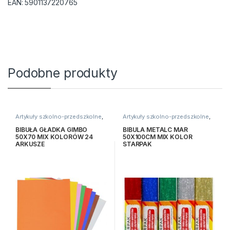
EAN:
5901137220765
Podobne produkty
Artykuły szkolno-przedszkolne
,
Artykuły szkolno-przedszkolne
,
Bibuły i krepiny
,
Kreatywne i
Bibuły i krepiny
,
Kreatywne i
plastyczne
plastyczne
BIBUŁA GŁADKA GIMBO
BIBULA METALC MAR
50X70 MIX KOLORÓW 24
50X100CM MIX KOLOR
ARKUSZE
STARPAK