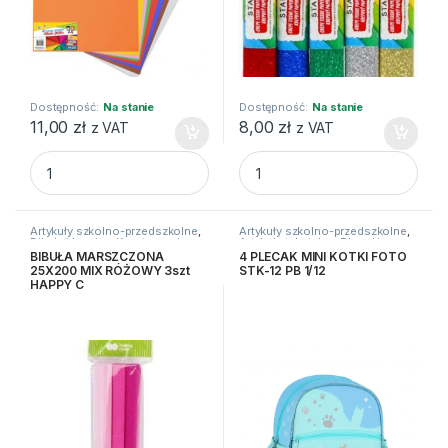
Dostępność:
Na stanie
Dostępność:
Na stanie
11,00
zł
8,00
zł
z VAT
z VAT
BIBUŁA GŁADKA GIMBO 50X70 MIX KOLORÓW 24 ARKUSZE 
BIBULA METALC MAR 50X100
Artykuły szkolno-przedszkolne
,
Artykuły szkolno-przedszkolne
,
Bibuły i krepiny
,
Kreatywne i
Artykuły tekstylne
,
Plecaki
plastyczne
BIBUŁA MARSZCZONA
4 PLECAK MINI KOTKI FOTO
25X200 MIX RÓŻOWY 3szt
STK-12 PB 1/12
HAPPY C