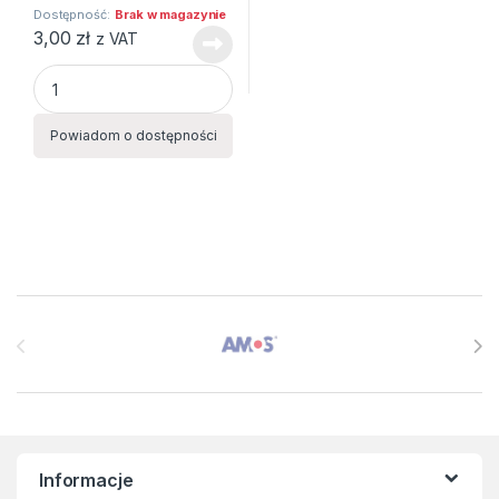
Dostępność:
Brak w magazynie
3,00
zł
z VAT
BIBUŁA MARSZCZONA 25X200 MIX RÓŻOWY 3szt HAPPY C 
Powiadom o dostępności
Brands Carousel
Informacje