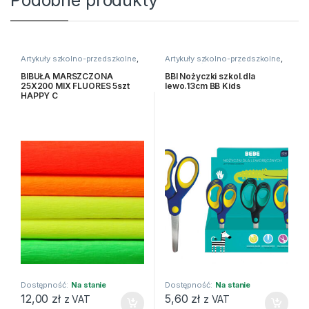
Podobne produkty
Artykuły szkolno-przedszkolne
,
Artykuły szkolno-przedszkolne
,
Bibuły i krepiny
,
Kreatywne i
Kleje i nożyczki
,
Nożyczki
plastyczne
BIBUŁA MARSZCZONA
BBI Nożyczki szkol.dla
25X200 MIX FLUORES 5szt
lewo.13cm BB Kids
HAPPY C
Dostępność:
Na stanie
Dostępność:
Na stanie
12,00
zł
5,60
zł
z VAT
z VAT