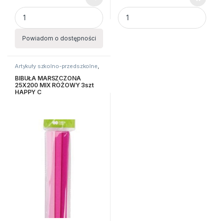
BIBUŁA 10kolorów ZESTAW 1 Fiorello quantity
BIBULA METALC MAR 50X100
Powiadom o dostępności
Artykuły szkolno-przedszkolne
,
Bibuły i krepiny
,
Kreatywne i
plastyczne
BIBUŁA MARSZCZONA
25X200 MIX RÓŻOWY 3szt
HAPPY C