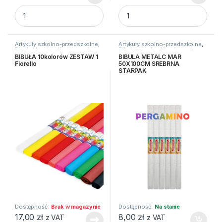
BIBUŁA MARSZCZONA 25X200 MIX FLUORES 5szt HAPPY C 
BBI Nożyczki szkol.dla lewo.1
Artykuły szkolno-przedszkolne
,
Artykuły szkolno-przedszkolne
,
Bibuły i krepiny
,
Kreatywne i
Bibuły i krepiny
,
Kreatywne i
plastyczne
plastyczne
BIBUŁA 10kolorów ZESTAW 1
BIBULA METALC MAR
Fiorello
50X100CM SREBRNA
STARPAK
Dostępność:
Brak w magazynie
Dostępność:
Na stanie
17,00
zł
8,00
zł
z VAT
z VAT