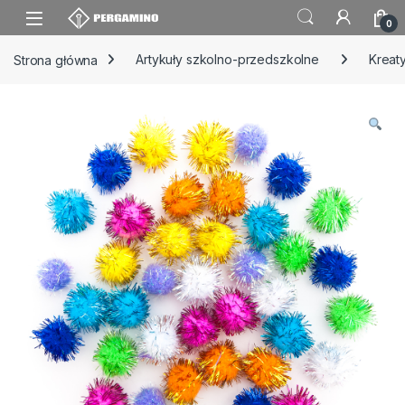
Skip to navigation
Skip to content
0
Strona główna
Artykuły szkolno-przedszkolne
Kreat