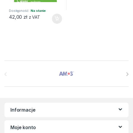
Dostępność:
Na stanie
42,00
zł
z VAT
Brands Carousel
Informacje
Moje konto