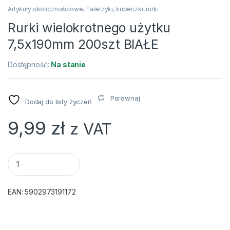
Artykuły okolicznościowe
,
Talerzyki, kubeczki, rurki
Rurki wielokrotnego użytku
7,5x190mm 200szt BIAŁE
Dostępność:
Na stanie
Porównaj
Dodaj do listy życzeń
9,99
zł
z VAT
Rurki wielokrotnego użytku 7,5x190mm 200szt BIAŁE quantit
EAN:
5902973191172