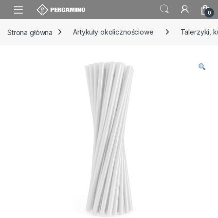
Skip to navigation
Skip to content
0
Strona główna
Artykuły okolicznościowe
Talerzyki, k