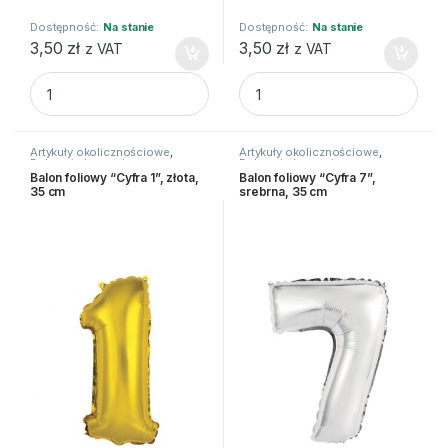
Dostępność:
Na stanie
Dostępność:
Na stanie
3,50
zł
3,50
zł
z VAT
z VAT
Balon foliowy "Cyfra 2", srebrna, 35 cm quantity
Balon foliowy "Cyfra 3", sreb
Artykuły okolicznościowe
,
Artykuły okolicznościowe
,
Balony i akcesoria
Balony i akcesoria
Balon foliowy “Cyfra 1”, złota,
Balon foliowy “Cyfra 7”,
35 cm
srebrna, 35 cm