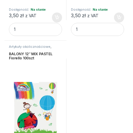
Dostępność:
Na stanie
Dostępność:
Na stanie
3,50
zł
3,50
zł
z VAT
z VAT
Balon foliowy "Cyfra 1", złota, 35 cm quantity
Balon foliowy "Cyfra 7", sreb
Artykuły okolicznościowe
,
Balony i akcesoria
BALONY 12″ MIX PASTEL
Fiorello 100szt