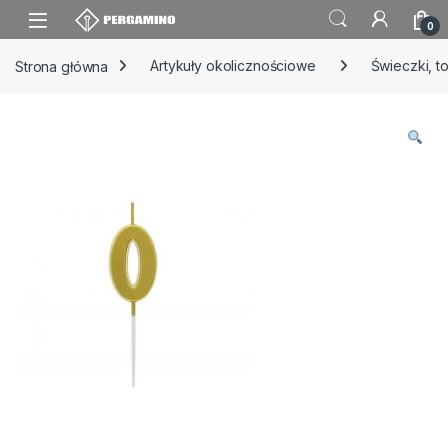
Skip to navigation
Skip to content
0
Strona główna
Artykuły okolicznościowe
Świeczki, t