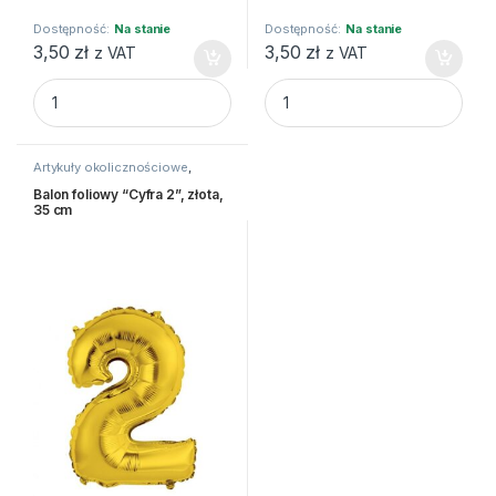
Dostępność:
Na stanie
Dostępność:
Na stanie
3,50
zł
3,50
zł
z VAT
z VAT
Balon foliowy "Cyfra 5", złota, 35 cm quantity
Balon foliowy "Cyfra 5", sreb
Artykuły okolicznościowe
,
Balony i akcesoria
Balon foliowy “Cyfra 2”, złota,
35 cm