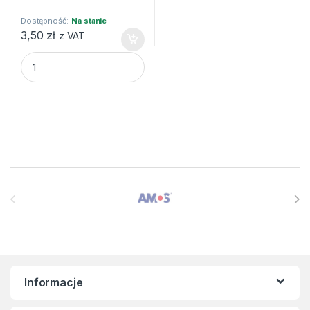
Dostępność:
Na stanie
3,50
zł
z VAT
Balon foliowy "Cyfra 2", złota, 35 cm quantity
Brands Carousel
Informacje