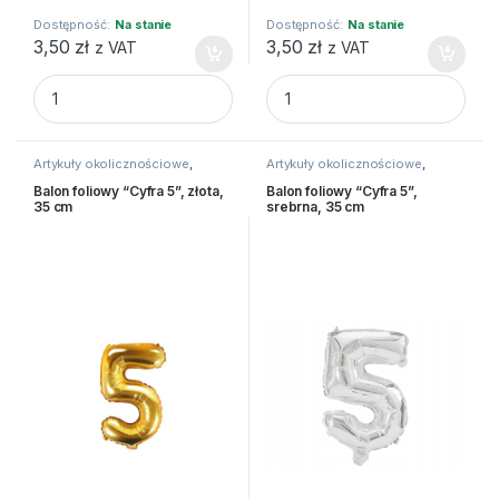
Dostępność:
Na stanie
Dostępność:
Na stanie
3,50
zł
3,50
zł
z VAT
z VAT
Balon foliowy "Cyfra 4", złota, 35 cm quantity
Balon foliowy "Cyfra 2", sreb
Artykuły okolicznościowe
,
Artykuły okolicznościowe
,
Balony i akcesoria
Balony i akcesoria
Balon foliowy “Cyfra 5”, złota,
Balon foliowy “Cyfra 5”,
35 cm
srebrna, 35 cm