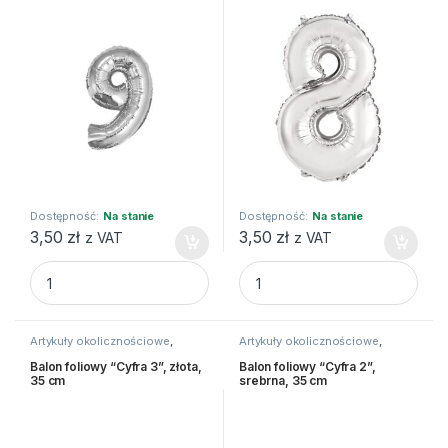
Dostępność:
Na stanie
Dostępność:
Na stanie
3,50
zł
3,50
zł
z VAT
z VAT
Balon foliowy "Cyfra 9", srebrna, 35 cm quantity
Balon foliowy "Cyfra 8", sreb
Artykuły okolicznościowe
,
Artykuły okolicznościowe
,
Balony i akcesoria
Balony i akcesoria
Balon foliowy “Cyfra 3”, złota,
Balon foliowy “Cyfra 2”,
35 cm
srebrna, 35 cm