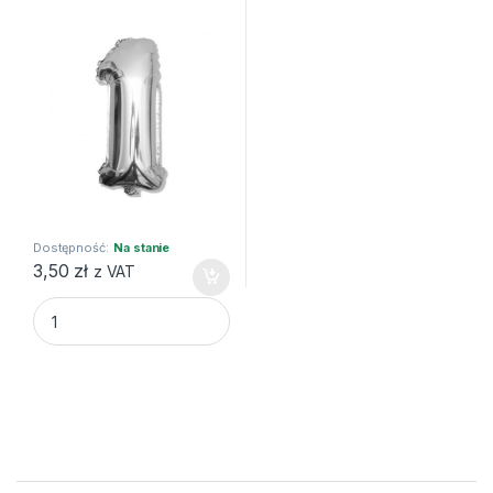
Dostępność:
Na stanie
3,50
zł
z VAT
Balon foliowy "Cyfra 1", srebrna, 35 cm quantity