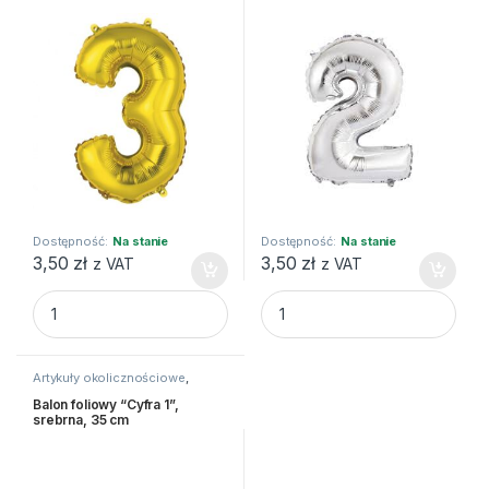
Dostępność:
Na stanie
Dostępność:
Na stanie
3,50
zł
3,50
zł
z VAT
z VAT
Balon foliowy "Cyfra 3", złota, 35 cm quantity
Balon foliowy "Cyfra 2", sreb
Artykuły okolicznościowe
,
Balony i akcesoria
Balon foliowy “Cyfra 1”,
srebrna, 35 cm