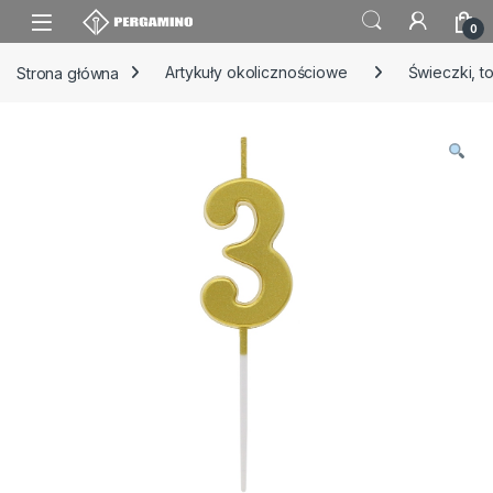
Skip to navigation
Skip to content
0
Strona główna
Artykuły okolicznościowe
Świeczki, t