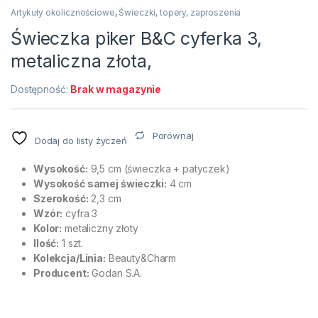
Artykuły okolicznościowe
,
Świeczki, topery, zaproszenia
Świeczka piker B&C cyferka 3,
metaliczna złota,
Dostępność:
Brak w magazynie
Porównaj
Dodaj do listy życzeń
Wysokość:
9,5 cm (świeczka + patyczek)
Wysokość samej świeczki:
4 cm
Szerokość:
2,3 cm
Wzór:
cyfra 3
Kolor:
metaliczny złoty
Ilość:
1 szt.
Kolekcja/Linia:
Beauty&Charm
Producent:
Godan S.A.