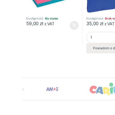
Dostępność:
Na stanie
Dostępność:
Brak w
59,00
zł
35,00
zł
z VAT
z VAT
Aktówka z przek
Powiadom o d
Brands Carousel