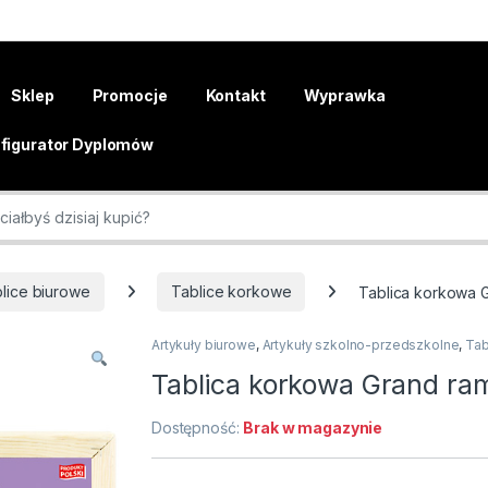
Sklep
Promocje
Kontakt
Wyprawka
figurator Dyplomów
r:
lice biurowe
Tablice korkowe
Tablica korkowa 
Artykuły biurowe
,
Artykuły szkolno-przedszkolne
,
Tab
Tablica korkowa Grand ra
Dostępność:
Brak w magazynie