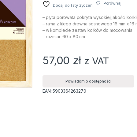
Porównaj
Dodaj do listy życzeń
– płyta porowata pokryta wysokiej jakości kork
– rama z litego drewna sosnowego 16 mm x 16
– w komplecie zestaw kołków do mocowania
– rozmiar: 60 x 80 cm
57,00
zł
z VAT
Powiadom o dostępności
EAN:
5903364263270