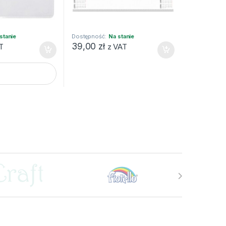
stanie
Dostępność:
Na stanie
39,00
zł
T
z VAT
PŁYTY CD/DVD 10szt, Do wpinania quantity