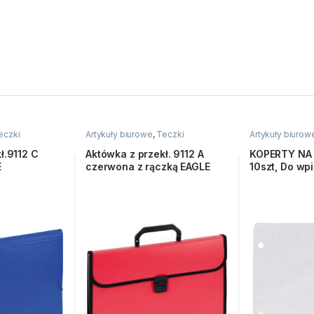
eczki
Artykuły biurowe
,
Teczki
Artykuły biurow
ł.9112 C
Aktówka z przekł. 9112 A
KOPERTY NA
E
czerwona z rączką EAGLE
10szt, Do wp