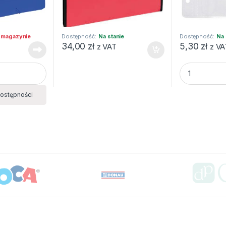
 magazynie
Dostępność:
Na stanie
Dostępność:
Na 
34,00
zł
5,30
zł
z VAT
z VA
ł.9112 C niebieska EAGLE quantity
KOPERTY NA 
ostępności