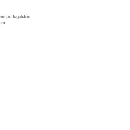
iem portugalskim
 mm