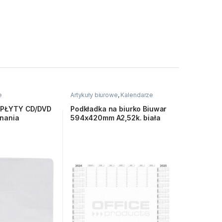
e
Artykuły biurowe
,
Kalendarze
 PŁYTY CD/DVD
Podkładka na biurko Biuwar
inania
594x420mm A2,52k. biała