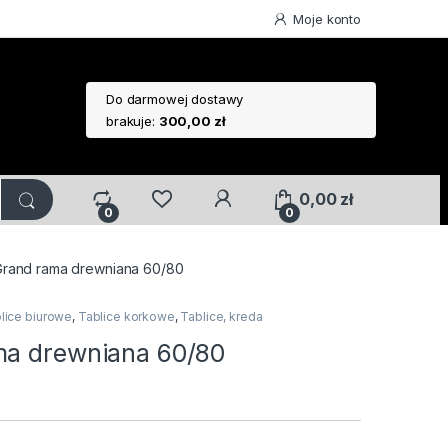
Moje konto
Do darmowej dostawy
brakuje:
300,00
zł
0,00
zł
0
0
Grand rama drewniana 60/80
lice biurowe
,
Tablice korkowe
,
Tablice, kreda
ma drewniana 60/80