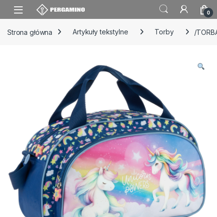
Skip to navigation
Skip to content
0
Strona główna
Artykuły tekstylne
Torby
/TORB