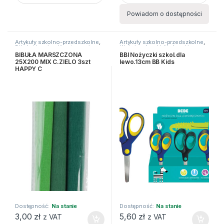
Powiadom o dostępności
Artykuły szkolno-przedszkolne
,
Artykuły szkolno-przedszkolne
,
Bibuły i krepiny
,
Kreatywne i
Kleje i nożyczki
,
Nożyczki
plastyczne
BIBUŁA MARSZCZONA
BBI Nożyczki szkol.dla
25X200 MIX C.ZIELO 3szt
lewo.13cm BB Kids
HAPPY C
Dostępność:
Na stanie
Dostępność:
Na stanie
3,00
zł
5,60
zł
z VAT
z VAT