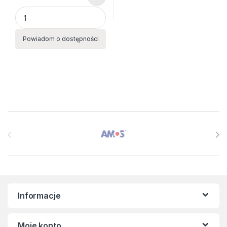
KOŁOZESZYT A5 turkusowy quantity
Powiadom o dostępności
Brands Carousel
Informacje
Moje konto