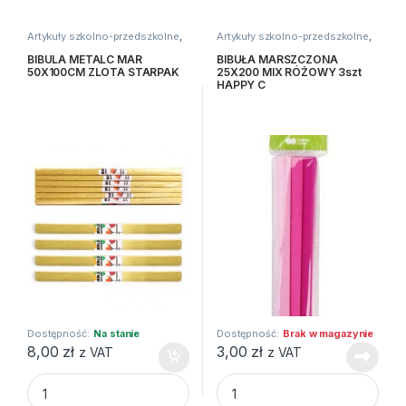
Artykuły szkolno-przedszkolne
,
Artykuły szkolno-przedszkolne
,
Bibuły i krepiny
,
Kreatywne i
Bibuły i krepiny
,
Kreatywne i
plastyczne
plastyczne
BIBULA METALC MAR
BIBUŁA MARSZCZONA
50X100CM ZLOTA STARPAK
25X200 MIX RÓŻOWY 3szt
HAPPY C
Dostępność:
Na stanie
Dostępność:
Brak w magazynie
8,00
zł
3,00
zł
z VAT
z VAT
BIBULA METALC MAR 50X100CM ZLOTA STARPAK quantity
BIBUŁA MARSZCZONA 25X200