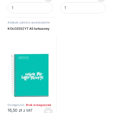
BIBUŁA MARSZCZONA 25X200 MIX C.ZIELO 3szt HAPPY C q
BBI Nożyczki szkol.dla lewo.1
Artykuły szkolno-przedszkolne
KOŁOZESZYT A5 turkusowy
Dostępność:
Brak w magazynie
16,50
zł
z VAT