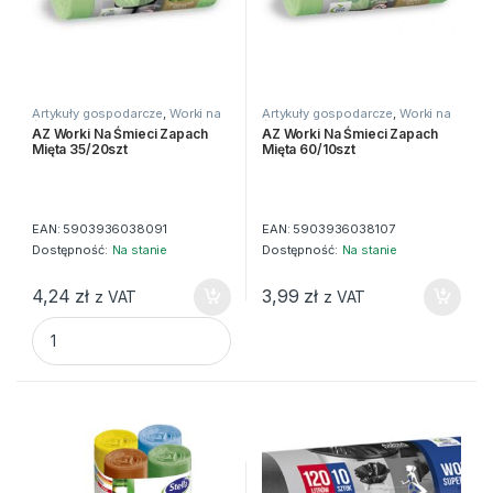
Artykuły gospodarcze
,
Worki na
Artykuły gospodarcze
,
Worki na
śmieci
śmieci
AZ Worki Na Śmieci Zapach
AZ Worki Na Śmieci Zapach
Mięta 35/20szt
Mięta 60/10szt
EAN:
5903936038091
EAN:
5903936038107
Dostępność:
Na stanie
Dostępność:
Na stanie
4,24
zł
3,99
zł
z VAT
z VAT
AZ Worki Na Śmieci Zapach Mięta 35/20szt quantity