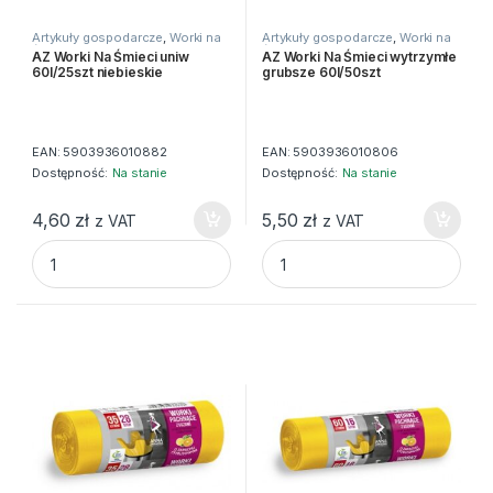
Artykuły gospodarcze
,
Worki na
Artykuły gospodarcze
,
Worki na
śmieci
śmieci
AZ Worki Na Śmieci uniw
AZ Worki Na Śmieci wytrzymłe
60l/25szt niebieskie
grubsze 60l/50szt
EAN:
5903936010882
EAN:
5903936010806
Dostępność:
Na stanie
Dostępność:
Na stanie
4,60
zł
5,50
zł
z VAT
z VAT
AZ Worki Na Śmieci uniw 60l/25szt niebieskie quantity
AZ Worki Na Śmieci wytrzymłe