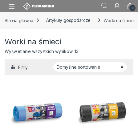
Skip to navigation
Skip to content
0
Strona główna
Artykuły gospodarcze
Worki na śmieci
Worki na śmieci
Wyświetlanie wszystkich wyników: 13
Filtry