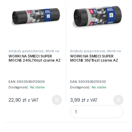
Artykuły gospodarcze
,
Worki na
Artykuły gospodarcze
,
Worki na
śmieci
śmieci
WORKI NA ŚMIECI SUPER
WORKI NA ŚMIECI SUPER
MOCNE 240L/10szt czarne AZ
MOCNE 35l/15szt czarne AZ
EAN:
5903936013906
EAN:
5903936010530
Dostępność:
Na stanie
Dostępność:
Na stanie
22,90
zł
3,99
zł
z VAT
z VAT
WORKI NA ŚMIECI SUPER MOCN