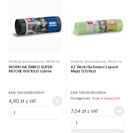
Artykuły gospodarcze
,
Worki na
Artykuły gospodarcze
,
Worki na
śmieci
śmieci
WORKI NA ŚMIECI SUPER
AZ Worki Na Śmieci Zapach
MOCNE 60l/10szt czarne
Mięta 120/6szt
EAN:
5903936010547
EAN:
5903936038114
Dostępność:
Brak w magazynie
4,90
zł
z VAT
WORKI NA ŚMIECI SUPER MOCNE 60l/10szt czarne quantity
7,04
zł
z VAT
AZ Worki Na Śmieci Zapach Mi