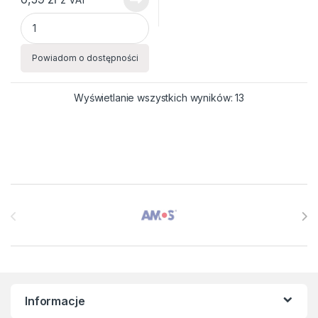
PÓŁ-PERGAMIN 100X70 40G quantity
Powiadom o dostępności
Wyświetlanie wszystkich wyników: 13
Brands Carousel
Informacje