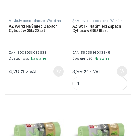
Artykuły gospodarcze
,
Worki na
Artykuły gospodarcze
,
Worki na
śmieci
śmieci
AZ Worki Na Śmieci Zapach
AZ Worki Na Śmieci Zapach
Cytrusów 35L/28szt
Cytrusów 60L/16szt
EAN:
5903936033638
EAN:
5903936033645
Dostępność:
Na stanie
Dostępność:
Na stanie
4,20
zł
3,99
zł
z VAT
z VAT
AZ Worki Na Śmieci Zapach C