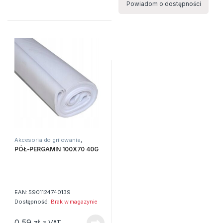
Powiadom o dostępności
Akcesoria do grilowania
,
Artykuły gospodarcze
,
Worki na
PÓŁ-PERGAMIN 100X70 40G
śmieci
EAN:
5901124740139
Dostępność:
Brak w magazynie
0,59
zł
z VAT