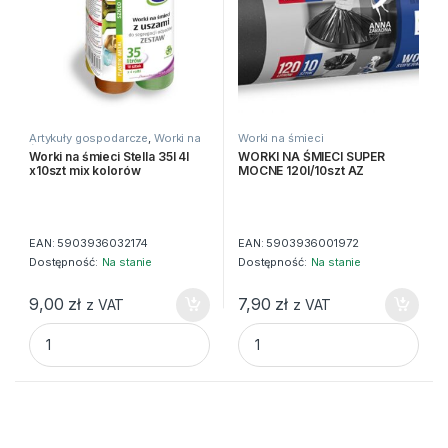
Artykuły gospodarcze
,
Worki na
Worki na śmieci
śmieci
Worki na śmieci Stella 35l 4l
WORKI NA ŚMIECI SUPER
x10szt mix kolorów
MOCNE 120l/10szt AZ
EAN:
5903936032174
EAN:
5903936001972
Dostępność:
Na stanie
Dostępność:
Na stanie
9,00
zł
7,90
zł
z VAT
z VAT
Worki na śmieci Stella 35l 4l x10szt mix kolorów quantity
WORKI NA ŚMIECI SUPER MOCN