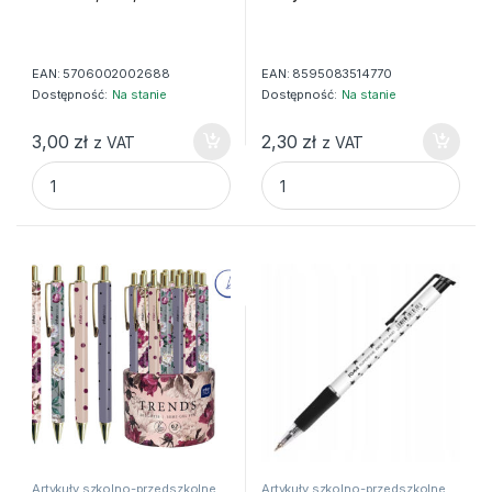
EAN:
5706002002688
EAN:
8595083514770
Dostępność:
Na stanie
Dostępność:
Na stanie
3,00
zł
2,30
zł
z VAT
z VAT
DŁUGOPIS AUTOMATYCZNY GR LINII: 0,7MM, quantity
Długopis automatyczny Koty 
Artykuły szkolno-przedszkolne
,
Artykuły szkolno-przedszkolne
,