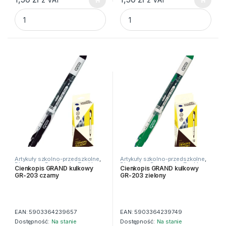
CIENKOPIS CZARNY 0,4mm GR-380 GRAND quantity
CIENKOPIS CZERWONY 0,4mm
Artykuły szkolno-przedszkolne
,
Artykuły szkolno-przedszkolne
,
Długopisy
,
Do pisania
,
Zwykłe
Długopisy
,
Do pisania
,
Zwykłe
Cienkopis GRAND kulkowy
Cienkopis GRAND kulkowy
GR-203 czarny
GR-203 zielony
EAN:
5903364239657
EAN:
5903364239749
Dostępność:
Na stanie
Dostępność:
Na stanie