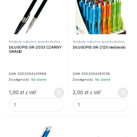
Artykuły szkolno-przedszkolne
,
Artykuły szkolno-przedszkolne
,
Długopisy
,
Do pisania
,
Zwykłe
Długopisy
,
Do pisania
,
Zwykłe
DŁUGOPIS GR-2033 CZARNY
DŁUGOPIS GR-2120 niebieski
GRAND
EAN:
5903364241988
EAN:
5903364281038
Dostępność:
Na stanie
Dostępność:
Na stanie
1,00
zł
2,00
zł
z VAT
z VAT
DŁUGOPIS GR-2033 CZARNY GRAND quantity
DŁUGOPIS GR-2120 niebieski 