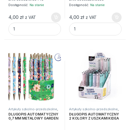
Dostępność:
Na stanie
Dostępność:
Na stanie
4,00
zł
4,00
zł
z VAT
z VAT
DLUGOPIS AUT 0.7 OFF JESS STARPAK CZARNY quantity
DLUGOPIS AUT GR MOZAIKA S
Artykuły szkolno-przedszkolne
,
Artykuły szkolno-przedszkolne
,
Długopisy
,
Do pisania
,
Zwykłe
Długopisy
,
Do pisania
,
Zwykłe
DLUGOPIS AUTOMATYCZNY
DŁUGOPIS AUTOMATYCZNY
0,7 MM METALOWY GARDEN
2 KOLORY Z USZKAMI KIDEA