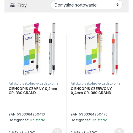
Filtry
Artykuły szkolno-przedszkolne
,
Artykuły szkolno-przedszkolne
,
Długopisy
,
Do pisania
,
Zwykłe
Długopisy
,
Do pisania
,
Zwykłe
CIENKOPIS CZARNY 0,4mm
CIENKOPIS CZERWONY
GR-380 GRAND
0,4mm GR-380 GRAND
EAN:
5903364280413
EAN:
5903364280475
Dostępność:
Na stanie
Dostępność:
Na stanie
1,50
zł
1,50
zł
z VAT
z VAT