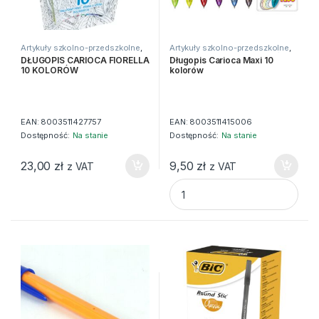
Artykuły szkolno-przedszkolne
,
Artykuły szkolno-przedszkolne
,
Długopisy
,
Do pisania
,
Zwykłe
Długopisy
,
Do pisania
,
Zwykłe
DŁUGOPIS CARIOCA FIORELLA
Długopis Carioca Maxi 10
10 KOLORÓW
kolorów
EAN:
8003511427757
EAN:
8003511415006
Dostępność:
Na stanie
Dostępność:
Na stanie
23,00
zł
9,50
zł
z VAT
z VAT
Długopis Carioca Maxi 10 kolo