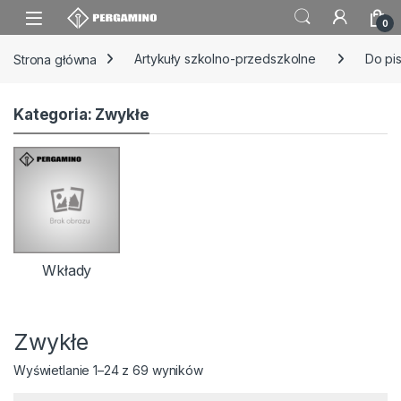
Skip to navigation
Skip to content
0
Strona główna
Artykuły szkolno-przedszkolne
Do pi
Kategoria: Zwykłe
Wkłady
Zwykłe
Wyświetlanie 1–24 z 69 wyników