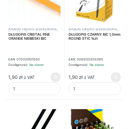
Artykuły szkolno-przedszkolne
,
Artykuły szkolno-przedszkolne
,
Długopisy
,
Do pisania
,
Nowości
,
Do pisania
,
Zwykłe
DŁUGOPIS CRISTAL FINE
DŁUGOPIS CZARNY BIC 1,0mm
Zwykłe
ORANGE NIEBIESKI BIC
ROUND STIC 1szt
EAN:
070330101593
EAN:
3086123256385
Dostępność:
Na stanie
Dostępność:
Na stanie
1,90
zł
1,90
zł
z VAT
z VAT
DŁUGOPIS CRISTAL FINE ORANGE NIEBIESKI BIC quantity
DŁUGOPIS CZARNY BIC 1,0mm 