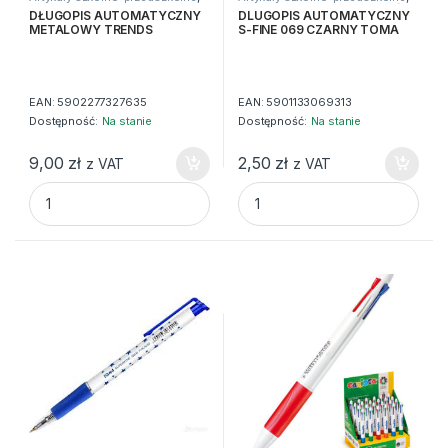
Długopisy
,
Do pisania
,
Zwykłe
Długopisy
,
Do pisania
,
Nowości
,
DŁUGOPIS AUTOMATYCZNY
DLUGOPIS AUTOMATYCZNY
Zwykłe
METALOWY TRENDS
S-FINE 069 CZARNY TOMA
EAN:
5902277327635
EAN:
5901133069313
Dostępność:
Na stanie
Dostępność:
Na stanie
9,00
zł
2,50
zł
z VAT
z VAT
DŁUGOPIS AUTOMATYCZNY METALOWY TRENDS quantity
DLUGOPIS AUTOMATYCZNY S-