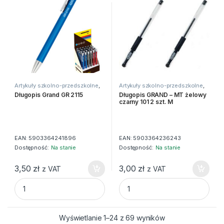
Artykuły szkolno-przedszkolne
,
Artykuły szkolno-przedszkolne
,
Długopisy
,
Do pisania
,
Zwykłe
Długopisy
,
Do pisania
,
Zwykłe
Długopis Grand GR 2115
Długopis GRAND – MT żelowy
czarny 101 2 szt. M
EAN:
5903364241896
EAN:
5903364236243
Dostępność:
Na stanie
Dostępność:
Na stanie
3,50
zł
3,00
zł
z VAT
z VAT
Długopis Grand GR 2115 quantity
Długopis GRAND - MT żelowy c
Wyświetlanie 1–24 z 69 wyników