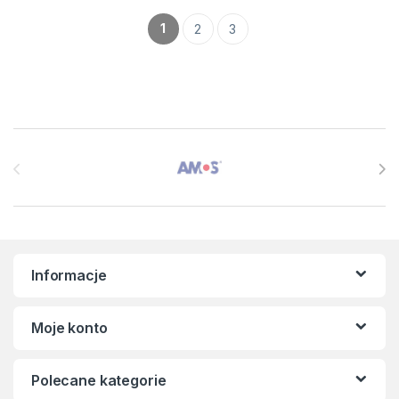
1
2
3
Brands Carousel
Informacje
Moje konto
Polecane kategorie