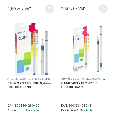
2,50
zł
2,50
zł
z VAT
z VAT
Artykuły szkolno-przedszkolne
,
Artykuły szkolno-przedszkolne
,
Długopisy
,
Do pisania
,
Zwykłe
Długopisy
,
Do pisania
,
Zwykłe
CIENKOPIS NIEBIESKI 0,4mm
CIENKOPIS ZIELONY 0,4mm
GR-380 GRAND
GR-380 GRAND
EAN:
5903364280437
EAN:
5903364280451
Dostępność:
Na stanie
Dostępność:
Na stanie