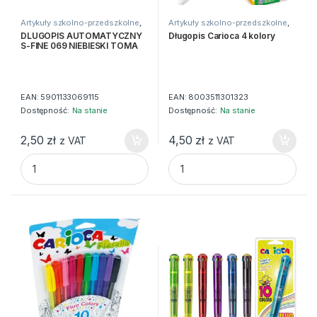
Artykuły szkolno-przedszkolne
,
Artykuły szkolno-przedszkolne
,
Długopisy
,
Do pisania
,
Zwykłe
Długopisy
,
Do pisania
,
Zwykłe
DLUGOPIS AUTOMATYCZNY
Długopis Carioca 4 kolory
S-FINE 069 NIEBIESKI TOMA
EAN:
5901133069115
EAN:
8003511301323
Dostępność:
Na stanie
Dostępność:
Na stanie
2,50
zł
4,50
zł
z VAT
z VAT
DLUGOPIS AUTOMATYCZNY S-FINE 069 NIEBIESKI TOMA qu
Długopis Carioca 4 kolory qua