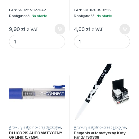
EAN:
5902277327642
EAN:
5901130090228
Dostępność:
Na stanie
Dostępność:
Na stanie
9,90
zł
4,00
zł
z VAT
z VAT
DLUGOPIS AUTOMATYCZNY 0,7 MM METALOWY GARDEN qu
DŁUGOPIS AUTOMATYCZNY 2 
Artykuły szkolno-przedszkolne
,
Artykuły szkolno-przedszkolne
,
Długopisy
,
Do pisania
,
Zwykłe
Długopisy
,
Do pisania
,
Zwykłe
DŁUGOPIS AUTOMATYCZNY
Długopis automatyczny Koty
GR LINII: 0,7MM,
Fandy 199398