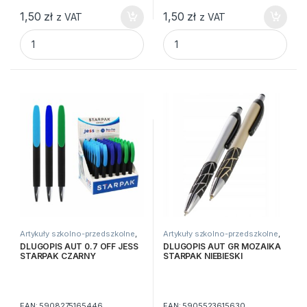
1,50
zł
1,50
zł
z VAT
z VAT
CIENKOPIS NIEBIESKI 0,4mm GR-380 GRAND quantity
CIENKOPIS ZIELONY 0,4mm G
Artykuły szkolno-przedszkolne
,
Artykuły szkolno-przedszkolne
,
Długopisy
,
Do pisania
,
Zwykłe
Długopisy
,
Do pisania
,
Zwykłe
DLUGOPIS AUT 0.7 OFF JESS
DLUGOPIS AUT GR MOZAIKA
STARPAK CZARNY
STARPAK NIEBIESKI
EAN:
5908275165446
EAN:
5905523615630