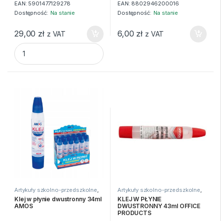
EAN:
5901477129278
EAN:
8802946200016
Dostępność:
Na stanie
Dostępność:
Na stanie
29,00
zł
6,00
zł
z VAT
z VAT
KLEJ NA GORĄCO 11mm x 20cm 1kg ( 54 laski) quantity
Artykuły szkolno-przedszkolne
,
Artykuły szkolno-przedszkolne
,
Kleje
,
Kleje i nożyczki
Kleje
,
Kleje i nożyczki
Klej w płynie dwustronny 34ml
KLEJ W PŁYNIE
AMOS
DWUSTRONNY 43ml OFFICE
PRODUCTS