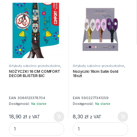
Artykuły szkolno-przedszkolne
,
Artykuły szkolno-przedszkolne
,
Kleje i nożyczki
,
Nożyczki
Kleje i nożyczki
,
Nożyczki
NOŻYCZKI 16 CM COMFORT
Nożyczki 16cm Satin Gold
DECOR BLISTER BIC
18szt
EAN:
3086123378704
EAN:
5902277341259
Dostępność:
Na stanie
Dostępność:
Na stanie
18,90
zł
8,30
zł
z VAT
z VAT
NOŻYCZKI 16 CM COMFORT DECOR BLISTER BIC quantity
Nożyczki 16cm Satin Gold 18sz