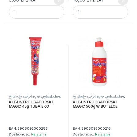
BBI Nożyczki szkol.dla lewo.13cm BB Kids quantity
KLEJ INTROLIGATORSKI MAGI
Artykuły szkolno-przedszkolne
,
Artykuły szkolno-przedszkolne
,
Kleje
,
Kleje i nożyczki
Kleje
,
Kleje i nożyczki
KLEJ INTROLIGATORSKI
KLEJ INTROLIGATORSKI
MAGIC 45g TUBA EKO
MAGIC 500g W BUTELCE
EAN:
5906092000285
EAN:
5906092000216
Dostępność:
Na stanie
Dostępność:
Na stanie