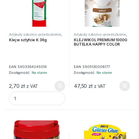
Artykuły szkolno-przedszkolne
,
Artykuły szkolno-przedszkolne
,
Kleje
,
Kleje i nożyczki
Kleje
,
Kleje i nożyczki
Klej w sztyfcie K 36g
KLEJ WIKOL PREMIUM 1000G
BUTELKA HAPPY COLOR
EAN:
5903364245016
EAN:
5905130008177
Dostępność:
Na stanie
Dostępność:
Na stanie
2,70
zł
47,50
zł
z VAT
z VAT
Klej w sztyfcie K 36g quantity