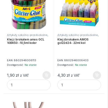
Artykuły szkolno-przedszkolne
,
Artykuły szkolno-przedszkolne
,
Kleje
,
Kleje i nożyczki
Kleje
,
Kleje i nożyczki
Klej z brokatem amos GCL
Klej zbrokatem AMOS
10BK50 -10,5ml kolor
gcl22d24- 22ml kol
EAN:
8802946006113
EAN:
8802946006403
Dostępność:
Na stanie
Dostępność:
Na stanie
1,90
zł
4,30
zł
z VAT
z VAT
Klej z brokatem amos GCL 10BK50 -10,5ml kolor quantity
Klej zbrokatem AMOS gcl22d24