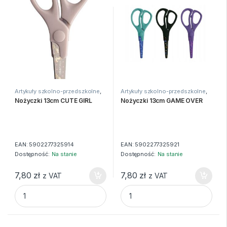
Artykuły szkolno-przedszkolne
,
Artykuły szkolno-przedszkolne
,
Kleje i nożyczki
,
Nożyczki
Kleje i nożyczki
,
Nożyczki
Nożyczki 13cm CUTE GIRL
Nożyczki 13cm GAME OVER
EAN:
5902277325914
EAN:
5902277325921
Dostępność:
Na stanie
Dostępność:
Na stanie
7,80
zł
7,80
zł
z VAT
z VAT
Nożyczki 13cm CUTE GIRL quantity
Nożyczki 13cm GAME OVER qu