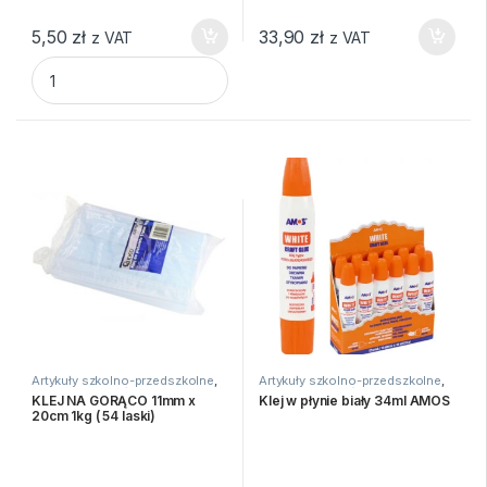
5,50
zł
33,90
zł
z VAT
z VAT
KLEJ INTROLIGATORSKI MAGIC 45g TUBA EKO quantity
Artykuły szkolno-przedszkolne
,
Artykuły szkolno-przedszkolne
,
Kleje
,
Kleje i nożyczki
Kleje
,
Kleje i nożyczki
KLEJ NA GORĄCO 11mm x
Klej w płynie biały 34ml AMOS
20cm 1kg ( 54 laski)