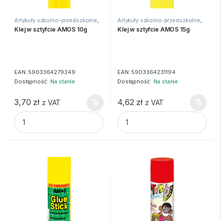
Artykuły szkolno-przedszkolne
,
Artykuły szkolno-przedszkolne
,
Kleje
,
Kleje i nożyczki
Kleje
,
Kleje i nożyczki
Klej w sztyfcie AMOS 10g
Klej w sztyfcie AMOS 15g
EAN:
5903364279349
EAN:
5903364231194
Dostępność:
Na stanie
Dostępność:
Na stanie
3,70
zł
4,62
zł
z VAT
z VAT
Klej w sztyfcie AMOS 10g quantity
Klej w sztyfcie AMOS 15g quan