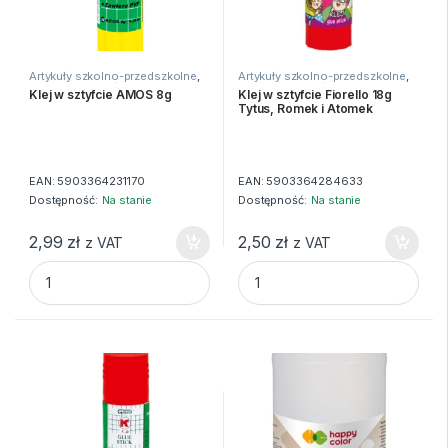
Artykuły szkolno-przedszkolne
,
Artykuły szkolno-przedszkolne
,
Kleje
,
Kleje i nożyczki
Kleje
,
Kleje i nożyczki
Klej w sztyfcie AMOS 8g
Klej w sztyfcie Fiorello 18g
Tytus, Romek i Atomek
EAN:
5903364231170
EAN:
5903364284633
Dostępność:
Na stanie
Dostępność:
Na stanie
2,99
zł
2,50
zł
z VAT
z VAT
Klej w sztyfcie AMOS 8g quantity
Klej w sztyfcie Fiorello 18g T