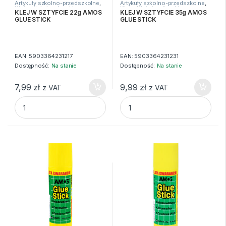
Artykuły szkolno-przedszkolne
,
Artykuły szkolno-przedszkolne
,
Kleje
,
Kleje i nożyczki
Kleje
,
Kleje i nożyczki
KLEJ W SZTYFCIE 22g AMOS
KLEJ W SZTYFCIE 35g AMOS
GLUE STICK
GLUE STICK
EAN:
5903364231217
EAN:
5903364231231
Dostępność:
Na stanie
Dostępność:
Na stanie
7,99
zł
9,99
zł
z VAT
z VAT
KLEJ W SZTYFCIE 22g AMOS GLUE STICK quantity
KLEJ W SZTYFCIE 35g AMOS G