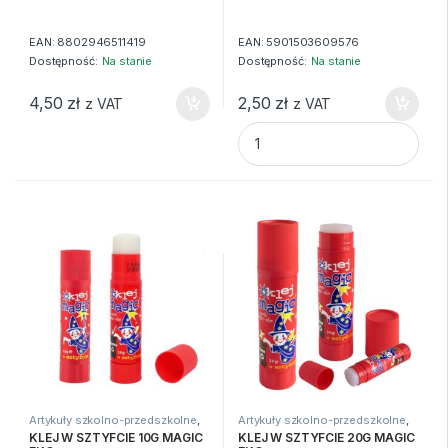
EAN:
8802946511419
EAN:
5901503609576
Dostępność:
Na stanie
Dostępność:
Na stanie
4,50
zł
2,50
zł
z VAT
z VAT
KLEJ W PŁYNIE DWUSTRONNY
Artykuły szkolno-przedszkolne
,
Artykuły szkolno-przedszkolne
,
Kleje
,
Kleje i nożyczki
Kleje
,
Kleje i nożyczki
KLEJ W SZTYFCIE 10G MAGIC
KLEJ W SZTYFCIE 20G MAGIC