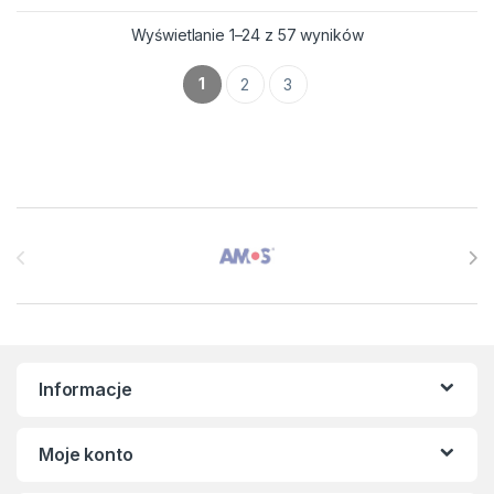
Wyświetlanie 1–24 z 57 wyników
1
2
3
Brands Carousel
Informacje
Moje konto