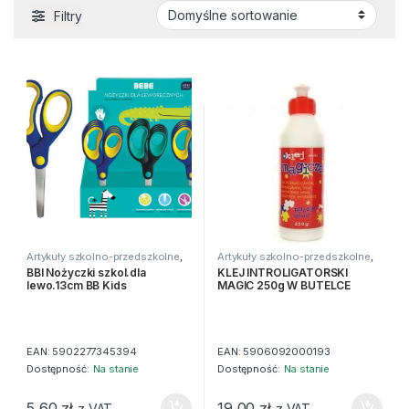
Filtry
Artykuły szkolno-przedszkolne
,
Artykuły szkolno-przedszkolne
,
Kleje i nożyczki
,
Nożyczki
Kleje
,
Kleje i nożyczki
BBI Nożyczki szkol.dla
KLEJ INTROLIGATORSKI
lewo.13cm BB Kids
MAGIC 250g W BUTELCE
EAN:
5902277345394
EAN:
5906092000193
Dostępność:
Na stanie
Dostępność:
Na stanie
5,60
zł
19,00
zł
z VAT
z VAT