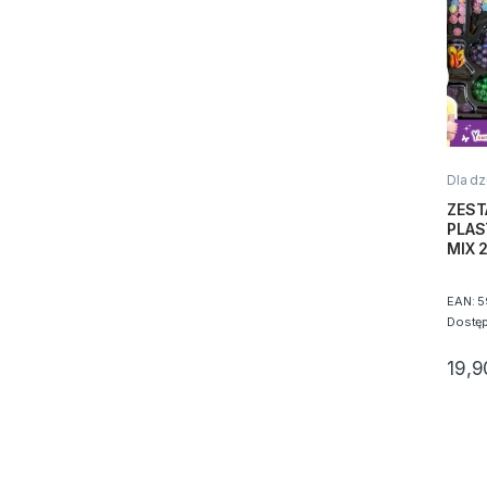
Dla dz
ZEST
PLAS
MIX 
EAN:
5
Dostę
19,