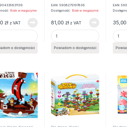
904335831139
EAN:
5908275197836
EAN:
59
pność:
Brak w magazynie
Dostępność:
Brak w magazynie
Dostępno
00
zł
81,00
zł
35,0
z VAT
z VAT
KI KONSTRUKCYJNE ALLEBLOX JUNGL quantity
KLOCKI KONSTRUKCYJNE ALLEBLOX KA
KLOCKI
iadom o dostępności
Powiadom o dostępności
Powia