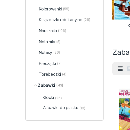
Kolorowanki
(55)
Ksiązeczki edukacyjne
(26)
K
Nauszniki
(106)
Notatniki
(5)
Zaba
Notesy
(26)
Pieczątki
(7)
Torebeczki
(4)
Zabawki
(43)
Klocki
(26)
Zabawki do piasku
(10)