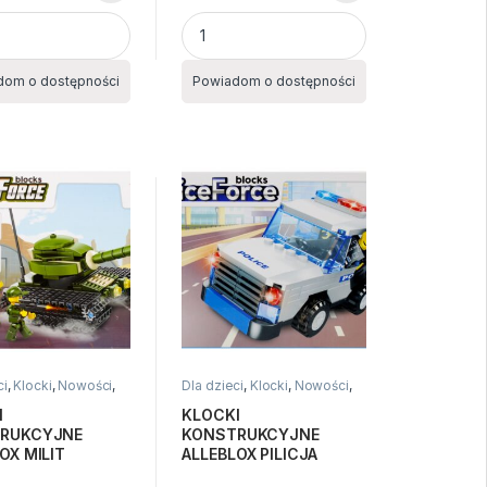
 quantity
 BARBIE SALON DLA ZWIERZĄT quantity
KLOCKI KONSTRUKCYJNE ALLEBLOX BUD
dom o dostępności
Powiadom o dostępności
ci
,
Klocki
,
Nowości
,
Dla dzieci
,
Klocki
,
Nowości
,
Zabawki
I
KLOCKI
RUKCYJNE
KONSTRUKCYJNE
OX MILIT
ALLEBLOX PILICJA