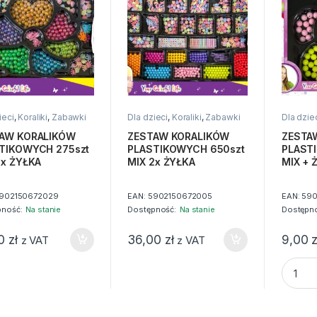
ieci
,
Koraliki
,
Zabawki
Dla dzieci
,
Koraliki
,
Zabawki
Dla dzie
AW KORALIKÓW
ZESTAW KORALIKÓW
ZESTA
TIKOWYCH 275szt
PLASTIKOWYCH 650szt
PLAST
2x ŻYŁKA
MIX 2x ŻYŁKA
MIX + 
902150672029
EAN:
5902150672005
EAN:
590
pność:
Na stanie
Dostępność:
Na stanie
Dostępno
90
zł
36,00
zł
9,00
z
z VAT
z VAT
ZESTAW