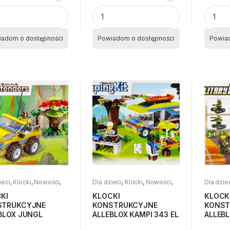
odzinna BIERKI quantity
KLOCKI BARBIE SALON DLA ZWIERZĄT
KLOCKI
iadom o dostępności
Powiadom o dostępności
Powia
ieci
,
Klocki
,
Nowości
,
Dla dzieci
,
Klocki
,
Nowości
,
Dla dzie
ki
Zabawki
Zabawki
KI
KLOCKI
KLOCK
STRUKCYJNE
KONSTRUKCYJNE
KONST
BLOX JUNGL
ALLEBLOX KAMPI 343 EL
ALLEBL