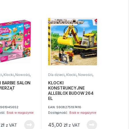
ci
,
Klocki
,
Nowości
,
Dla dzieci
,
Klocki
,
Nowości
,
Zabawki
 BARBIE SALON
KLOCKI
WIERZĄT
KONSTRUKCYJNE
ALLEBLOX BUDOW 264
EL
961945652
EAN:
5908275197416
ść:
Brak w magazynie
Dostępność:
Brak w magazynie
0
zł
45,00
zł
z VAT
z VAT