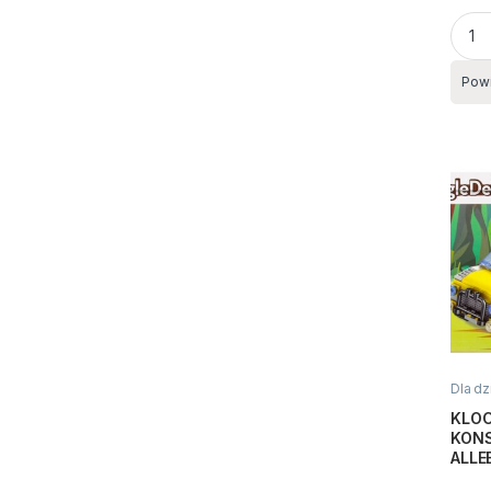
Gra r
Pow
Dla dz
Zabaw
KLOC
KON
ALLE