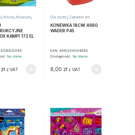
ci
,
Klocki
,
Nowości
,
Dla dzieci
,
Zabawki do
piasku
I
KONEWKA 18CM 4680
RUKCYJNE
WADER P45
OX KAMPI 172 EL
4335830149
EAN:
4810344004680
ść:
Na stanie
Dostępność:
Na stanie
0
zł
8,00
zł
z VAT
z VAT