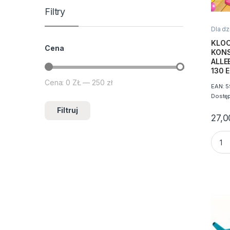
Filtry
Dla dz
Zabaw
KLOC
Cena
KON
ALLE
130 E
Cena:
0 ZŁ
—
250 zł
Cena min
Cena max
EAN:
5
Dostę
Filtruj
27,
KLOC