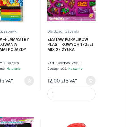
ci
,
Zabawki
Dla dzieci
,
Zabawki
W -FLAMASTRY
ZESTAW KORALIKÓW
LOWANIA
PLASTIKOWYCH 170szt
AMI POJAZDY
MIX 2x ŻYŁKA
1130097326
EAN:
5902150671985
ść:
Na stanie
Dostępność:
Na stanie
ł
12,00
zł
z VAT
z VAT
ZESTAW KORALIKÓW PLASTIKOWYCH 170