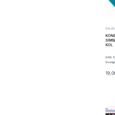
Dla dz
piask
KONE
SIMB
KOL
EAN:
3
Dostę
19,