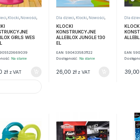
ieci
,
Klocki
,
Nowości
,
Dla dzieci
,
Klocki
,
Nowości
,
Dla dzie
ki
Zabawki
Zabawki
KI
KLOCKI
KLOCK
STRUKCYJNE
KONSTRUKCYJNE
KONST
BLOX GIRLS WES
ALLEBLOX JUNGLE 130
ALLEBL
L
EL
905523669039
EAN:
5904335831122
EAN:
590
pność:
Na stanie
Dostępność:
Na stanie
Dostępno
00
zł
26,00
zł
39,0
z VAT
z VAT
KI KONSTRUKCYJNE ALLEBLOX GIRLS WES 130 EL quantity