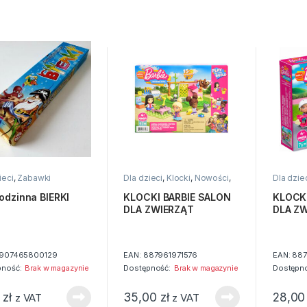
ieci
,
Zabawki
Dla dzieci
,
Klocki
,
Nowości
,
Dla dzie
Zabawki
Zabawki
odzinna BIERKI
KLOCKI BARBIE SALON
KLOCKI
DLA ZWIERZĄT
DLA Z
907465800129
EAN:
887961971576
EAN:
887
pność:
Brak w magazynie
Dostępność:
Brak w magazynie
Dostępno
0
zł
35,00
zł
28,0
z VAT
z VAT