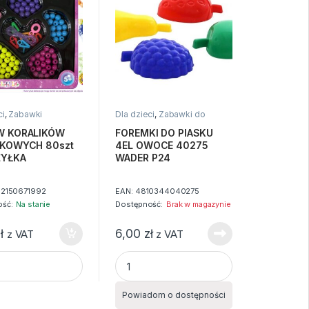
ci
,
Zabawki
Dla dzieci
,
Zabawki do
piasku
W KORALIKÓW
FOREMKI DO PIASKU
IKOWYCH 80szt
4EL OWOCE 40275
ŻYŁKA
WADER P24
2150671992
EAN:
4810344040275
ść:
Na stanie
Dostępność:
Brak w magazynie
ł
6,00
zł
z VAT
z VAT
 KORALIKÓW PLASTIKOWYCH 80szt MIX + ŻYŁKA quantity
FOREMKI DO PIASKU 4EL OWOCE 40275
Powiadom o dostępności