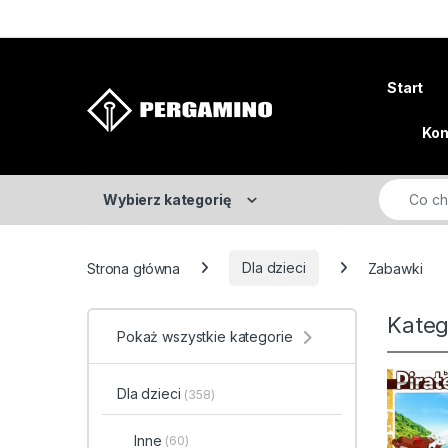
Skip to navigation
Skip to content
Start
Kon
Search fo
Wybierz kategorię
Strona główna
Dla dzieci
Zabawki
Kateg
Pokaż wszystkie kategorie
Dla dzieci
(358)
Inne
(60)