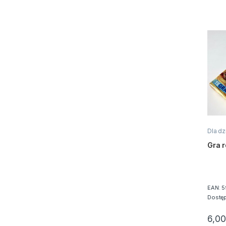
Dla dz
Gra r
EAN:
5
Dostę
6,0