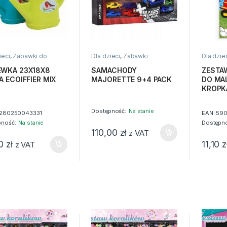
ieci
,
Zabawki do
Dla dzieci
,
Zabawki
Dla dzie
u
WKA 23X18X8
SAMACHODY
ZESTA
A ECOIFFIER MIX
MAJORETTE 9+4 PACK
DO MA
KROPK
Dostępność:
Na stanie
280250043331
EAN:
590
pność:
Na stanie
Dostępno
110,00
zł
z VAT
00
zł
11,10
z
z VAT