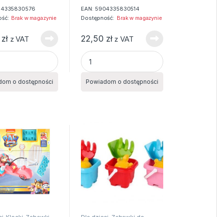
04335830576
EAN:
5904335830514
ść:
Brak w magazynie
Dostępność:
Brak w magazynie
0
zł
22,50
zł
z VAT
z VAT
MPI 343 EL quantity
 KONSTRUKCYJNE ALLEBLOX MILIT quantity
KLOCKI KONSTRUKCYJNE ALLEBLOX PIL
dom o dostępności
Powiadom o dostępności