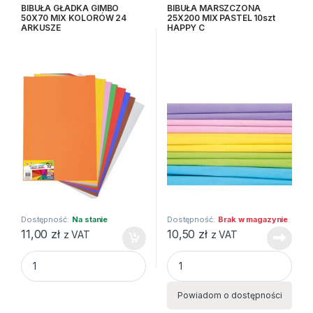
plastyczne
plastyczne
BIBUŁA GŁADKA GIMBO
BIBUŁA MARSZCZONA
50X70 MIX KOLORÓW 24
25X200 MIX PASTEL 10szt
ARKUSZE
HAPPY C
Dostępność:
Na stanie
Dostępność:
Brak w magazynie
11,00
zł
10,50
zł
z VAT
z VAT
BIBUŁA GŁADKA GIMBO 50X70 MIX KOLORÓW 24 ARKUSZE 
BIBUŁA MARSZCZONA 25X200 
Powiadom o dostępności