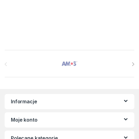
Brands Carousel
Informacje
Moje konto
Polecane kategorie