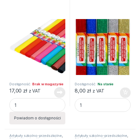
Dostępność:
Brak w magazynie
Dostępność:
Na stanie
17,00
zł
8,00
zł
z VAT
z VAT
BIBUŁA 10kolorów ZESTAW 1 Fiorello quantity
BIBULA METALC MAR 50X100
Powiadom o dostępności
Artykuły szkolno-przedszkolne
,
Artykuły szkolno-przedszkolne
,
Bibuły i krepiny
,
Kreatywne i
Bibuły i krepiny
,
Kreatywne i