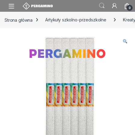
Skip to navigation
Skip to content
0
Strona główna
Artykuły szkolno-przedszkolne
Kreat