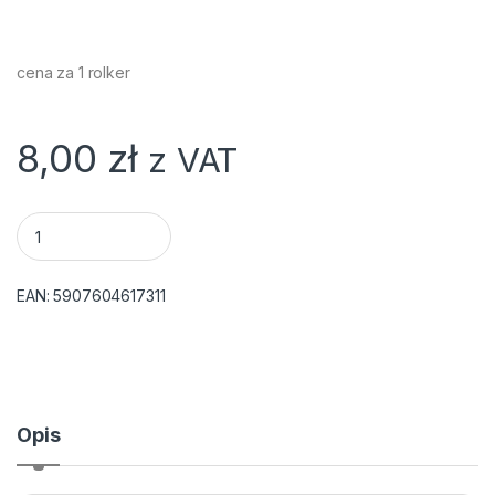
cena za 1 rolker
8,00
zł
z VAT
BIBULA METALC MAR 50X100CM SREBRNA STARPAK quantit
EAN:
5907604617311
Opis