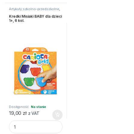
Artykuły szkolno-przedszkolne
,
Kredki
,
Świecowe, woskowe,
inne
Kredki Misiaki BABY dla dzieci
1+, 6 kol.
Dostępność:
Na stanie
19,00
zł
z VAT
Kredki Misiaki BABY dla dzieci 1+, 6 kol. quantity