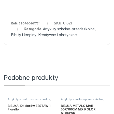
SKU:
01621
EAN:
5907604617311
Kategorie:
Artykuły szkolno-przedszkolne
,
Bibuły i krepiny
,
Kreatywne i plastyczne
Podobne produkty
Artykuły szkolno-przedszkolne
,
Artykuły szkolno-przedszkolne
,
Bibuły i krepiny
,
Kreatywne i
Bibuły i krepiny
,
Kreatywne i
plastyczne
plastyczne
BIBUŁA 10kolorów ZESTAW 1
BIBULA METALC MAR
Fiorello
50X100CM MIX KOLOR
STARPAK