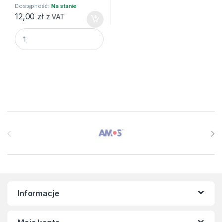
Dostępność:
Na stanie
12,00
zł
z VAT
BIBUŁA MARSZCZONA 25X200 MIX FLUORES 5szt HAPPY C 
Brands Carousel
Informacje