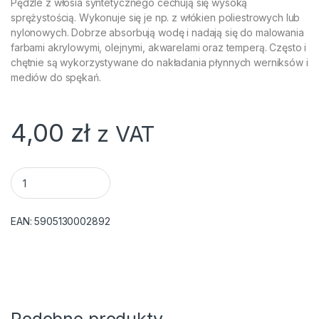
Pędzle z włosia syntetycznego cechują się wysoką
sprężystością. Wykonuje się je np. z włókien poliestrowych lub
nylonowych. Dobrze absorbują wodę i nadają się do malowania
farbami akrylowymi, olejnymi, akwarelami oraz temperą. Często i
chętnie są wykorzystywane do nakładania płynnych werniksów i
mediów do spękań.
4,00
zł
z VAT
Pędzel hobby, syntetyk okrągły nr 4 Happy Color quantity
EAN:
5905130002892