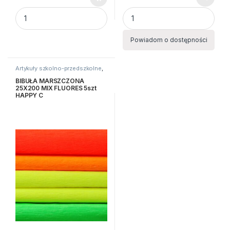
Kredki Misiaki BABY dla dzieci 1+, 6 kol. quantity
BIBUŁA 10kolorów ZESTAW 1 Fi
Powiadom o dostępności
Artykuły szkolno-przedszkolne
,
Bibuły i krepiny
,
Kreatywne i
plastyczne
BIBUŁA MARSZCZONA
25X200 MIX FLUORES 5szt
HAPPY C