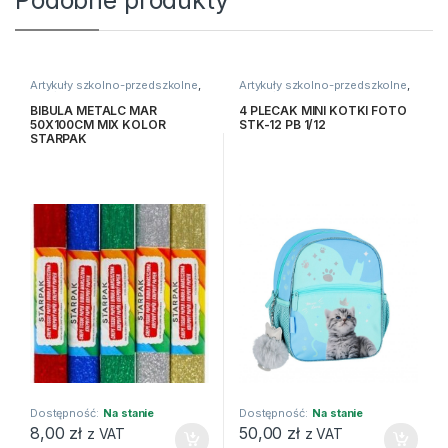
Podobne produkty
Artykuły szkolno-przedszkolne
,
Artykuły szkolno-przedszkolne
,
Bibuły i krepiny
,
Kreatywne i
Artykuły tekstylne
,
Plecaki
plastyczne
BIBULA METALC MAR
4 PLECAK MINI KOTKI FOTO
50X100CM MIX KOLOR
STK-12 PB 1/12
STARPAK
Dostępność:
Na stanie
Dostępność:
Na stanie
8,00
zł
50,00
zł
z VAT
z VAT