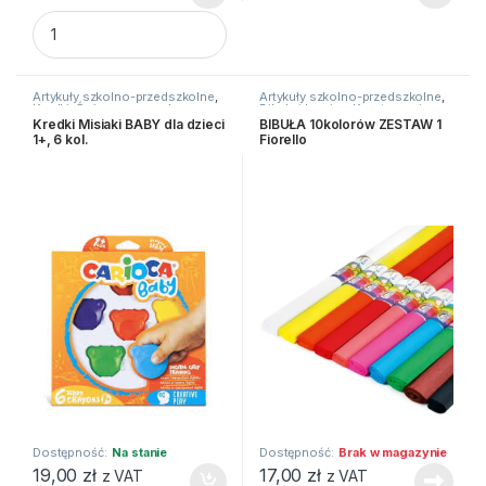
BIBULA METALC MAR 50X100CM MIX KOLOR STARPAK quan
Artykuły szkolno-przedszkolne
,
Artykuły szkolno-przedszkolne
,
Kredki
,
Świecowe, woskowe,
Bibuły i krepiny
,
Kreatywne i
inne
plastyczne
Kredki Misiaki BABY dla dzieci
BIBUŁA 10kolorów ZESTAW 1
1+, 6 kol.
Fiorello
Dostępność:
Na stanie
Dostępność:
Brak w magazynie
19,00
zł
17,00
zł
z VAT
z VAT