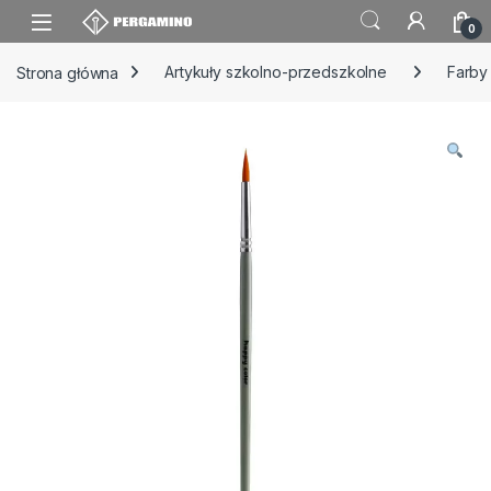
Skip to navigation
Skip to content
0
Strona główna
Artykuły szkolno-przedszkolne
Farby