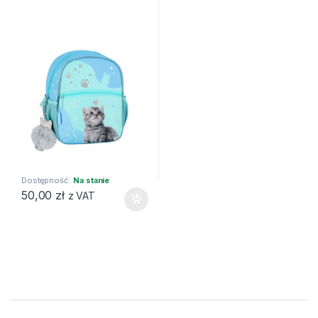
Dostępność:
Na stanie
50,00
zł
z VAT
Brands Carousel