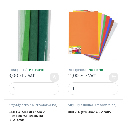
Dostępność:
Na stanie
Dostępność:
Na stanie
3,00
zł
11,00
zł
z VAT
z VAT
BIBUŁA MARSZCZONA 25X200 MIX C.ZIELO 3szt HAPPY C q
BIBUŁA GŁADKA GIMBO 50X7
Artykuły szkolno-przedszkolne
,
Artykuły szkolno-przedszkolne
,
Bibuły i krepiny
,
Kreatywne i
Bibuły i krepiny
,
Kreatywne i
plastyczne
plastyczne
BIBULA METALC MAR
BIBUŁA (01) BIAŁA Fiorello
50X100CM SREBRNA
STARPAK