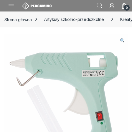
Skip to navigation
Skip to content
0
Strona główna
Artykuły szkolno-przedszkolne
Kreat