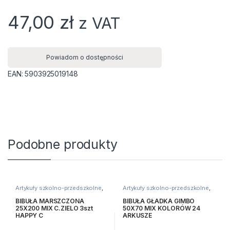
47,00
zł
z VAT
Powiadom o dostępności
EAN:
5903925019148
Podobne produkty
Artykuły szkolno-przedszkolne
,
Artykuły szkolno-przedszkolne
,
Bibuły i krepiny
,
Kreatywne i
Bibuły i krepiny
,
Kreatywne i
plastyczne
plastyczne
BIBUŁA MARSZCZONA
BIBUŁA GŁADKA GIMBO
25X200 MIX C.ZIELO 3szt
50X70 MIX KOLORÓW 24
HAPPY C
ARKUSZE