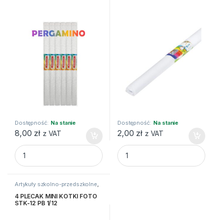
Dostępność:
Na stanie
Dostępność:
Na stanie
8,00
zł
2,00
zł
z VAT
z VAT
BIBULA METALC MAR 50X100CM SREBRNA STARPAK quant
BIBUŁA (01) BIAŁA Fiorello qua
Artykuły szkolno-przedszkolne
,
Artykuły tekstylne
,
Plecaki
4 PLECAK MINI KOTKI FOTO
STK-12 PB 1/12