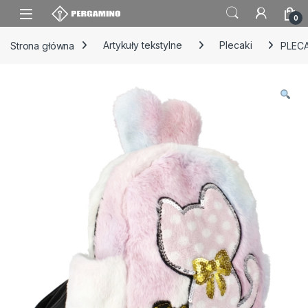
Skip to navigation
Skip to content
0
Strona główna
Artykuły tekstylne
Plecaki
PLEC