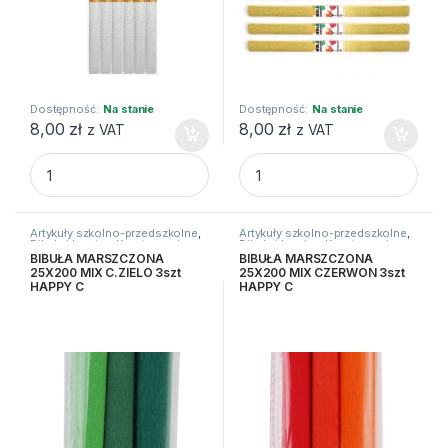
Dostępność:
Na stanie
Dostępność:
Na stanie
8,00
zł
8,00
zł
z VAT
z VAT
BIBULA METALC MAR 50X100CM SREBRNA STARPAK quant
BIBULA METALC MAR 50X100
Artykuły szkolno-przedszkolne
,
Artykuły szkolno-przedszkolne
,
Bibuły i krepiny
,
Kreatywne i
Bibuły i krepiny
,
Kreatywne i
plastyczne
plastyczne
BIBUŁA MARSZCZONA
BIBUŁA MARSZCZONA
25X200 MIX C.ZIELO 3szt
25X200 MIX CZERWON 3szt
HAPPY C
HAPPY C