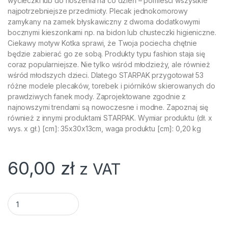
wycieczki lub do noszenia na co dzień – pomieści wszystkie
najpotrzebniejsze przedmioty. Plecak jednokomorowy
zamykany na zamek błyskawiczny z dwoma dodatkowymi
bocznymi kieszonkami np. na bidon lub chusteczki higieniczne.
Ciekawy motyw Kotka sprawi, że Twoja pociecha chętnie
będzie zabierać go ze sobą. Produkty typu fashion staja się
coraz popularniejsze. Nie tylko wśród młodzieży, ale również
wśród młodszych dzieci. Dlatego STARPAK przygotował 53
różne modele plecaków, torebek i piórników skierowanych do
prawdziwych fanek mody. Zaprojektowane zgodnie z
najnowszymi trendami są nowoczesne i modne. Zapoznaj się
również z innymi produktami STARPAK. Wymiar produktu (dł. x
wys. x gł.) [cm]: 35x30x13cm, waga produktu [cm]: 0,20 kg
60,00
zł
z VAT
PLECAK PLUSZOWY KOT STARPAK quantity