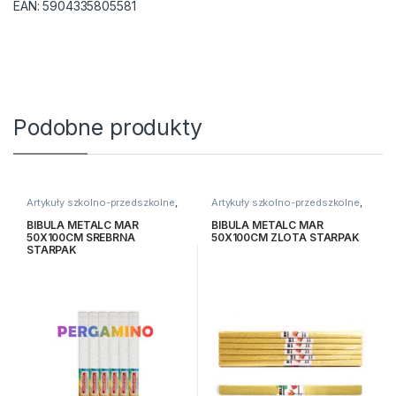
EAN:
5904335805581
Podobne produkty
Artykuły szkolno-przedszkolne
,
Artykuły szkolno-przedszkolne
,
Bibuły i krepiny
,
Kreatywne i
Bibuły i krepiny
,
Kreatywne i
plastyczne
plastyczne
BIBULA METALC MAR
BIBULA METALC MAR
50X100CM SREBRNA
50X100CM ZLOTA STARPAK
STARPAK