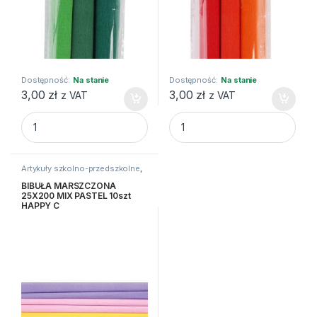
Dostępność:
Na stanie
Dostępność:
Na stanie
3,00
zł
3,00
zł
z VAT
z VAT
BIBUŁA MARSZCZONA 25X200 MIX C.ZIELO 3szt HAPPY C q
BIBUŁA MARSZCZONA 25X200
Artykuły szkolno-przedszkolne
,
Bibuły i krepiny
,
Kreatywne i
plastyczne
BIBUŁA MARSZCZONA
25X200 MIX PASTEL 10szt
HAPPY C