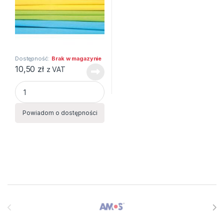
Dostępność:
Brak w magazynie
10,50
zł
z VAT
BIBUŁA MARSZCZONA 25X200 MIX PASTEL 10szt HAPPY C 
Powiadom o dostępności
Brands Carousel