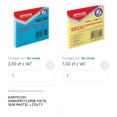
Dostępność:
Na stanie
Dostępność:
Na stanie
3,50
zł
1,02
zł
z VAT
z VAT
BLOCZEK SAMO.P OFFICE 7,6X7,6, 100K NEON NIEBIESKI qu
KARTECZKI SAMOPRZYLEPNE 
Artykuły biurowe
,
Kostki i
karteczki
KARTECZKI
SAMOPRZYLEPNE 51X76,
100K PASTEL J.ŻÓŁTY