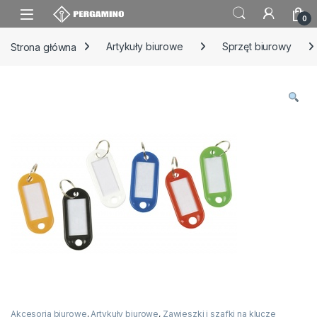
Skip to navigation
Skip to content
0
Strona główna
Artykuły biurowe
Sprzęt biurowy
Akcesoria biurowe
,
Artykuły biurowe
,
Zawieszki i szafki na klucze