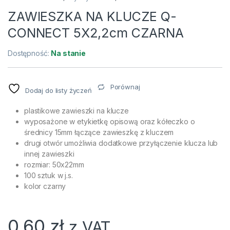
ZAWIESZKA NA KLUCZE Q-
CONNECT 5X2,2cm CZARNA
Dostępność:
Na stanie
Porównaj
Dodaj do listy życzeń
plastikowe zawieszki na klucze
wyposażone w etykietkę opisową oraz kółeczko o
średnicy 15mm łączące zawieszkę z kluczem
drugi otwór umożliwia dodatkowe przyłączenie klucza lub
innej zawieszki
rozmiar: 50x22mm
100 sztuk w j.s.
kolor czarny
0,60
zł
z VAT