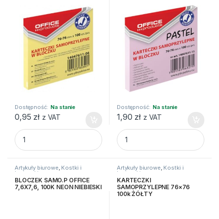
Dostępność:
Na stanie
Dostępność:
Na stanie
0,95
zł
1,90
zł
z VAT
z VAT
KARTECZKI SAMOPRZYLEPNE 7,6X7,6 100K PASTEL J.ŻÓŁT
KARTECZKI SAMOPRZYLEPNE 7
Artykuły biurowe
,
Kostki i
Artykuły biurowe
,
Kostki i
karteczki
karteczki
BLOCZEK SAMO.P OFFICE
KARTECZKI
7,6X7,6, 100K NEON NIEBIESKI
SAMOPRZYLEPNE 76×76
100k ŻÓŁTY