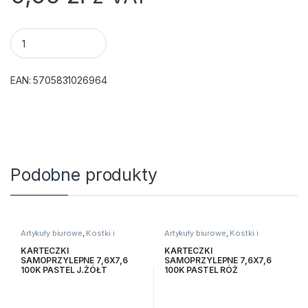
ZAWIESZKA NA KLUCZE Q-CONNECT 5X2,2cm CZARNA quan
EAN:
5705831026964
Podobne produkty
Artykuły biurowe
,
Kostki i
Artykuły biurowe
,
Kostki i
karteczki
karteczki
KARTECZKI
KARTECZKI
SAMOPRZYLEPNE 7,6X7,6
SAMOPRZYLEPNE 7,6X7,6
100K PASTEL J.ŻÓŁT
100K PASTEL RÓŻ