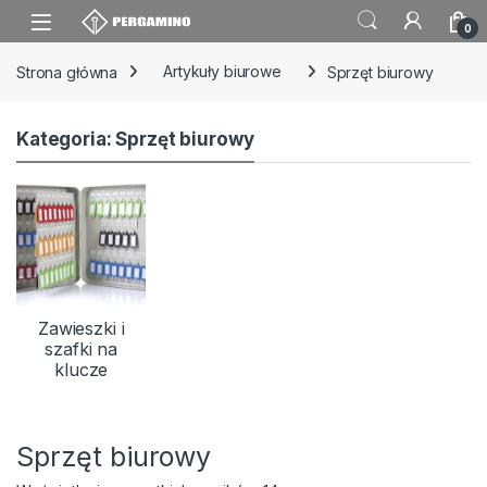
Skip to navigation
Skip to content
0
Strona główna
Artykuły biurowe
Sprzęt biurowy
Kategoria: Sprzęt biurowy
Zawieszki i
szafki na
klucze
Sprzęt biurowy