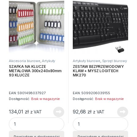
Akcesoria biurowe
,
Artykuły
Artykuły biurowe
,
Sprzęt biurowy
biurowe
,
Zawieszki i szafki na
SZAFKA NA KLUCZE
ZESTAW BEZPRZEWODOWY
klucze
METALOWA 300x240x80mm
KLAW + MYSZ LOGITECH
93 KLUCZE
MK270
EAN:
5901498037927
EAN:
5099206039155
Dostępność:
Brak w magazynie
Dostępność:
Brak w magazynie
134,01
zł
92,68
zł
z VAT
z VAT
SZAFKA NA KLUCZE METALOWA 300x240x80mm 93 KLUCZE
ZESTAW BEZPRZEWODOWY KL
Powiadom o dostępności
Powiadom o dostępności