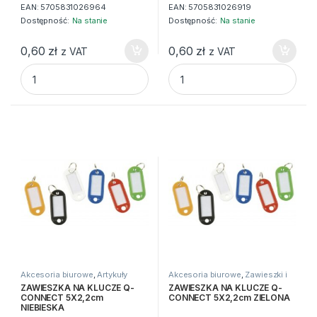
EAN:
5705831026964
EAN:
5705831026919
Dostępność:
Na stanie
Dostępność:
Na stanie
0,60
zł
0,60
zł
z VAT
z VAT
ZAWIESZKA NA KLUCZE Q-CONNECT 5X2,2cm CZARNA qua
ZAWIESZKA NA KLUCZE Q-C
Akcesoria biurowe
,
Artykuły
Akcesoria biurowe
,
Zawieszki i
biurowe
,
Zawieszki i szafki na
szafki na klucze
ZAWIESZKA NA KLUCZE Q-
ZAWIESZKA NA KLUCZE Q-
klucze
CONNECT 5X2,2cm
CONNECT 5X2,2cm ZIELONA
NIEBIESKA