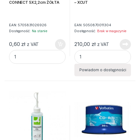
CONNECT 5X2,2cm ŻÓŁTA
– XCUT
EAN:
5705831026926
EAN:
5050870011304
Dostępność:
Na stanie
Dostępność:
Brak w magazynie
0,60
zł
210,00
zł
z VAT
z VAT
ZAWIESZKA NA KLUCZE Q-CONNECT 5X2,2cm ŻÓŁTA quan
GILOTYNA DO PAPIERU 33 CM 
Powiadom o dostępności