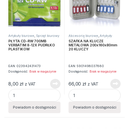
Artykuły biurowe
,
Sprzęt biurowy
Akcesoria biurowe
,
Artykuły
biurowe
,
Zawieszki i szafki na
PŁYTA CD-RW 700MB
SZAFKA NA KLUCZE
klucze
VERBATIM 8-12X PUDRŁKO
METALOWA 200x160x80mm
PLASTIKOW
20 KLUCZY
EAN:
023942431473
EAN:
5901498037880
Dostępność:
Brak w magazynie
Dostępność:
Brak w magazynie
8,00
zł
66,00
zł
z VAT
z VAT
PŁYTA CD-RW 700MB VERBATIM 8-12X PUDRŁKO PLASTIKO
SZAFKA NA KLUCZE METALOW
Powiadom o dostępności
Powiadom o dostępności