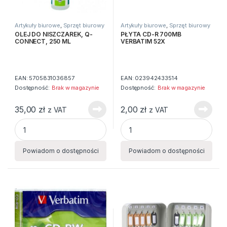
Artykuły biurowe
,
Sprzęt biurowy
Artykuły biurowe
,
Sprzęt biurowy
OLEJ DO NISZCZAREK, Q-
PŁYTA CD-R 700MB
CONNECT, 250 ML
VERBATIM 52X
EAN:
5705831036857
EAN:
023942433514
Dostępność:
Brak w magazynie
Dostępność:
Brak w magazynie
35,00
zł
2,00
zł
z VAT
z VAT
OLEJ DO NISZCZAREK, Q-CONNECT, 250 ML quantity
PŁYTA CD-R 700MB VERBATIM
Powiadom o dostępności
Powiadom o dostępności