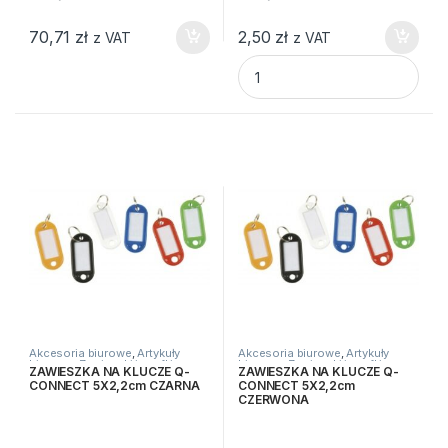
70,71
zł
2,50
zł
z VAT
z VAT
PŁYTA DVD+R 4,7GB VERBATI
Akcesoria biurowe
,
Artykuły
Akcesoria biurowe
,
Artykuły
biurowe
,
Zawieszki i szafki na
biurowe
,
Zawieszki i szafki na
ZAWIESZKA NA KLUCZE Q-
ZAWIESZKA NA KLUCZE Q-
klucze
klucze
CONNECT 5X2,2cm CZARNA
CONNECT 5X2,2cm
CZERWONA