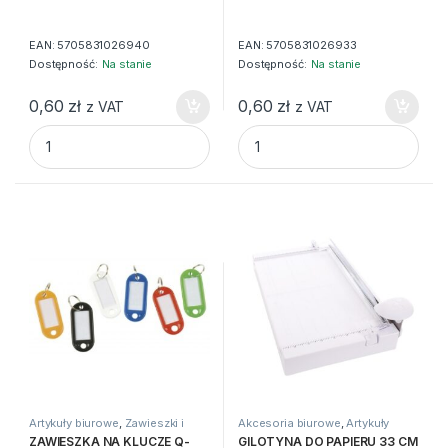
EAN:
5705831026940
EAN:
5705831026933
Dostępność:
Na stanie
Dostępność:
Na stanie
0,60
zł
0,60
zł
z VAT
z VAT
ZAWIESZKA NA KLUCZE Q-CONNECT 5X2,2cm NIEBIESKA q
ZAWIESZKA NA KLUCZE Q-CO
Artykuły biurowe
,
Zawieszki i
Akcesoria biurowe
,
Artykuły
szafki na klucze
biurowe
,
Sprzęt biurowy
ZAWIESZKA NA KLUCZE Q-
GILOTYNA DO PAPIERU 33 CM