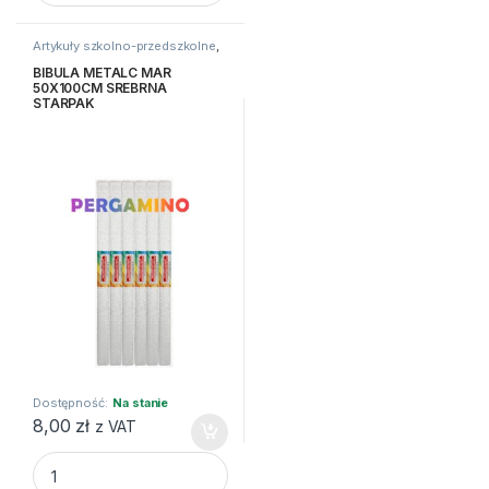
Artykuły szkolno-przedszkolne
,
Bibuły i krepiny
,
Kreatywne i
plastyczne
BIBULA METALC MAR
50X100CM SREBRNA
STARPAK
Dostępność:
Na stanie
8,00
zł
z VAT
BIBULA METALC MAR 50X100CM SREBRNA STARPAK quant