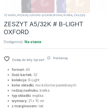
32 kartki
,
Artykuły szkolno-przedszkolne
,
Kratka
,
Zeszyty
ZESZYT A5/32K # B-LIGHT
OXFORD
Dostępność:
Na stanie
Porównaj
Dodaj do listy życzeń
format:
A5
ilość kartek:
32
kolekcja:
B-Light
kolor okładki:
mix kolorów pastelowych
rodzaj nadruku:
kratka
typ okładki:
miękka
wymiary:
21 x 15 cm
z marginesem:
tak