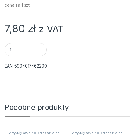
cena za 1 szt
7,80
zł
z VAT
ZESZYT A5/32K # B-LIGHT OXFORD quantity
EAN:
5904017462200
Podobne produkty
Artykuły szkolno-przedszkolne
,
Artykuły szkolno-przedszkolne
,