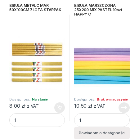
Bibuły i krepiny
,
Kreatywne i
Bibuły i krepiny
,
Kreatywne i
plastyczne
plastyczne
BIBULA METALC MAR
BIBUŁA MARSZCZONA
50X100CM ZLOTA STARPAK
25X200 MIX PASTEL 10szt
HAPPY C
Dostępność:
Na stanie
Dostępność:
Brak w magazynie
8,00
zł
10,50
zł
z VAT
z VAT
BIBULA METALC MAR 50X100CM ZLOTA STARPAK quantity
BIBUŁA MARSZCZONA 25X200 
Powiadom o dostępności