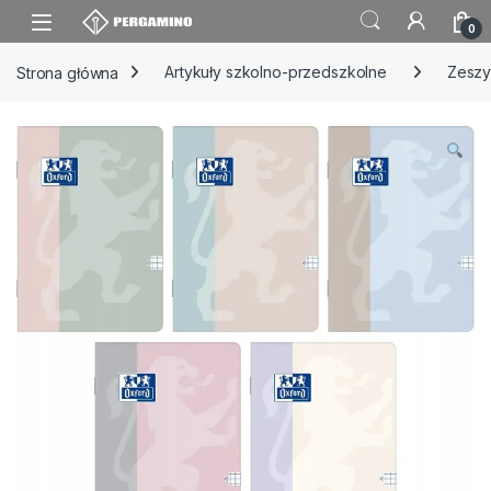
Skip to navigation
Skip to content
0
Strona główna
Artykuły szkolno-przedszkolne
Zeszy