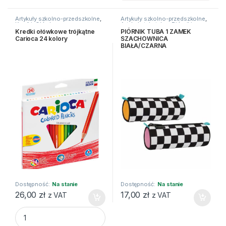
Artykuły szkolno-przedszkolne
,
Artykuły szkolno-przedszkolne
,
Kredki
,
Ołówkowe
Artykuły tekstylne
,
Piórniki
Kredki ołówkowe trójkątne
PIÓRNIK TUBA 1 ZAMEK
Carioca 24 kolory
SZACHOWNICA
BIAŁA/CZARNA
Dostępność:
Na stanie
Dostępność:
Na stanie
26,00
zł
17,00
zł
z VAT
z VAT
Kredki ołówkowe trójkątne Carioca 24 kolory quantity