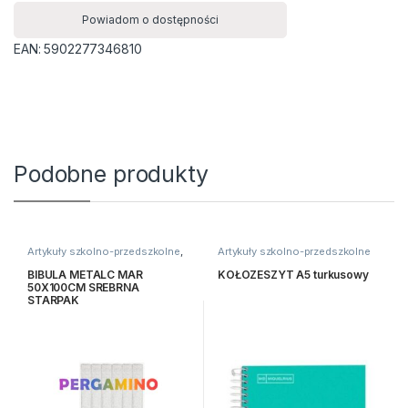
Powiadom o dostępności
EAN:
5902277346810
Podobne produkty
Artykuły szkolno-przedszkolne
,
Artykuły szkolno-przedszkolne
Bibuły i krepiny
,
Kreatywne i
plastyczne
BIBULA METALC MAR
KOŁOZESZYT A5 turkusowy
50X100CM SREBRNA
STARPAK