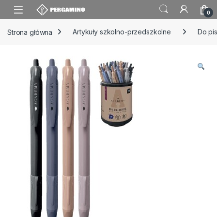
Skip to navigation
Skip to content
0
Strona główna
Artykuły szkolno-przedszkolne
Do pi