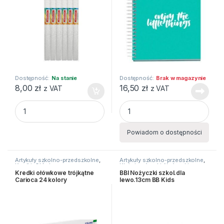
Dostępność:
Na stanie
Dostępność:
Brak w magazynie
8,00
zł
16,50
zł
z VAT
z VAT
BIBULA METALC MAR 50X100CM SREBRNA STARPAK quant
KOŁOZESZYT A5 turkusowy q
Powiadom o dostępności
Artykuły szkolno-przedszkolne
,
Artykuły szkolno-przedszkolne
,
Kredki
,
Ołówkowe
Kleje i nożyczki
,
Nożyczki
Kredki ołówkowe trójkątne
BBI Nożyczki szkol.dla
Carioca 24 kolory
lewo.13cm BB Kids