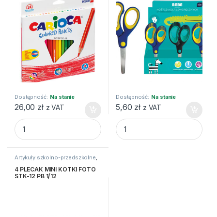
Dostępność:
Na stanie
Dostępność:
Na stanie
26,00
zł
5,60
zł
z VAT
z VAT
Kredki ołówkowe trójkątne Carioca 24 kolory quantity
BBI Nożyczki szkol.dla lewo.1
Artykuły szkolno-przedszkolne
,
Artykuły tekstylne
,
Plecaki
4 PLECAK MINI KOTKI FOTO
STK-12 PB 1/12