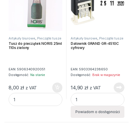
Artykuły biurowe
,
Pieczątki tusze
Artykuły biurowe
,
Pieczątki tusze
datowniki
datowniki
Tusz do pieczątek NORIS 25ml
Datownik GRAND GR-4510C
110s zielony
cyfrowy
EAN:
5906340920051
EAN:
5903364238650
Dostępność:
Na stanie
Dostępność:
Brak w magazynie
8,00
zł
14,90
zł
z VAT
z VAT
Tusz do pieczątek NORIS 25ml 110s zielony quantity
Datownik GRAND GR-4510C cy
Powiadom o dostępności