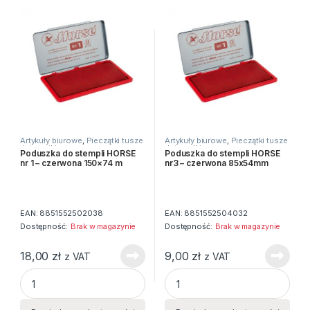
Artykuły biurowe
,
Pieczątki tusze
Artykuły biurowe
,
Pieczątki tusze
datowniki
datowniki
Poduszka do stempli HORSE
Poduszka do stempli HORSE
nr 1 – czerwona 150×74 m
nr3 – czerwona 85x54mm
EAN:
8851552502038
EAN:
8851552504032
Dostępność:
Brak w magazynie
Dostępność:
Brak w magazynie
18,00
zł
9,00
zł
z VAT
z VAT
Poduszka do stempli HORSE nr 1 - czerwona 150x74 m quant
Poduszka do stempli HORSE 