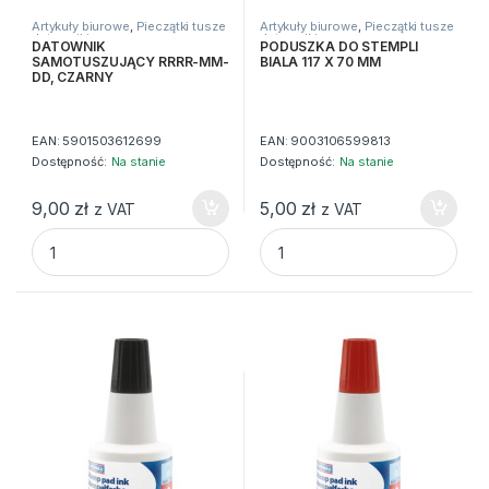
Artykuły biurowe
,
Pieczątki tusze
Artykuły biurowe
,
Pieczątki tusze
datowniki
datowniki
DATOWNIK
PODUSZKA DO STEMPLI
SAMOTUSZUJĄCY RRRR-MM-
BIALA 117 X 70 MM
DD, CZARNY
EAN:
5901503612699
EAN:
9003106599813
Dostępność:
Na stanie
Dostępność:
Na stanie
9,00
zł
5,00
zł
z VAT
z VAT
DATOWNIK SAMOTUSZUJĄCY RRRR-MM-DD, CZARNY quan
PODUSZKA DO STEMPLI BIALA 