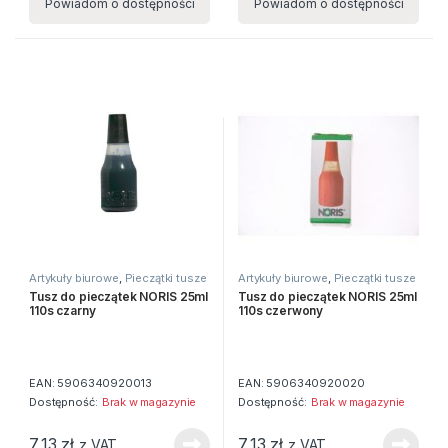
Powiadom o dostępności
Powiadom o dostępności
Artykuły biurowe
,
Pieczątki tusze
Artykuły biurowe
,
Pieczątki tusze
datowniki
datowniki
Tusz do pieczątek NORIS 25ml
Tusz do pieczątek NORIS 25ml
110s czarny
110s czerwony
EAN:
5906340920013
EAN:
5906340920020
Dostępność:
Brak w magazynie
Dostępność:
Brak w magazynie
7,13
zł
7,13
zł
z VAT
z VAT