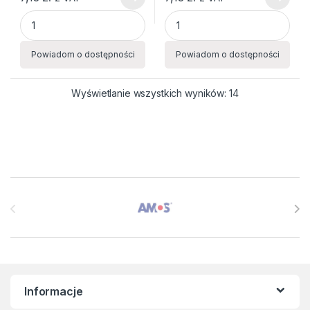
Tusz do pieczątek NORIS 25ml 110s czarny quantity
Tusz do pieczątek NORIS 25ml
Powiadom o dostępności
Powiadom o dostępności
Wyświetlanie wszystkich wyników: 14
Brands Carousel
Informacje