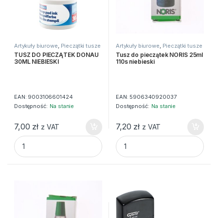
Artykuły biurowe
,
Pieczątki tusze
Artykuły biurowe
,
Pieczątki tusze
datowniki
datowniki
TUSZ DO PIECZĄTEK DONAU
Tusz do pieczątek NORIS 25ml
30ML NIEBIESKI
110s niebieski
EAN:
9003106601424
EAN:
5906340920037
Dostępność:
Na stanie
Dostępność:
Na stanie
7,00
zł
7,20
zł
z VAT
z VAT
TUSZ DO PIECZĄTEK DONAU 30ML NIEBIESKI quantity
Tusz do pieczątek NORIS 25ml 