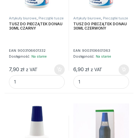
Artykuły biurowe
,
Pieczątki tusze
Artykuły biurowe
,
Pieczątki tusze
datowniki
datowniki
TUSZ DO PIECZĄTEK DONAU
TUSZ DO PIECZĄTEK DONAU
30ML CZARNY
30ML CZERWONY
EAN:
9003106601332
EAN:
9003106601363
Dostępność:
Na stanie
Dostępność:
Na stanie
7,90
zł
6,90
zł
z VAT
z VAT
TUSZ DO PIECZĄTEK DONAU 30ML CZARNY quantity
TUSZ DO PIECZĄTEK DONAU 